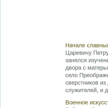
Начале славн
Царевичу Петру
занялся изучен
двора с матер
село Преображе
сверстников из 
служителей, и д
Военное искусст