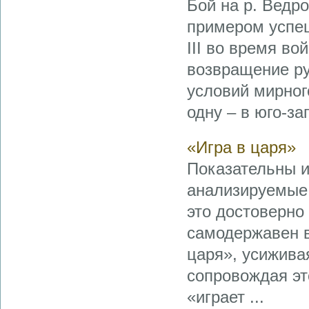
Бой на р. Ведр
примером успеш
III во время во
возвращение ру
условий мирного
одну – в юго-за
«Игра в царя»
Показательны и
анализируемые 
это достоверно
самодержавен в
царя», усижива
сопровождая эт
«играет ...