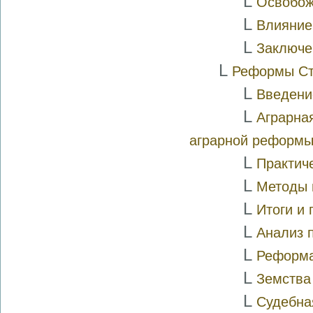
L
Освобож
L
Влияние
L
Заключе
L
Реформы Ст
L
Вве­де­н
L
Аг­рар­н
аграрной ре­фор­м
L
Практиче
L
Ме­то­ды
L
Итоги и
L
Анализ 
L
Ре­фор­ма
L
Земства
L
Су­деб­н