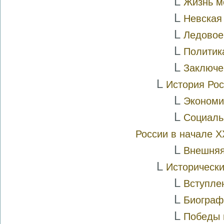
L
Жизнь м
L
Невская
L
Ледовое
L
Политик
L
Заключе
L
История Рос
L
Экономи
L
Социаль
России в начале X
L
Внешняя
L
Историческ
L
Вступле
L
Биограф
L
Победы 