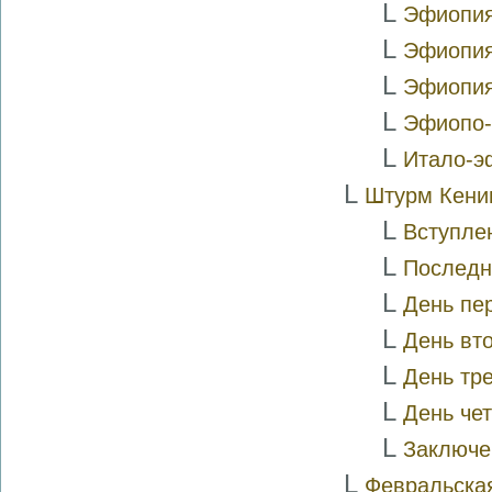
L
Эфиопия 
L
Эфиопия 
L
Эфиопия
L
Эфиопо-
L
Итало-э
L
Штурм Кени
L
Вступле
L
Последн
L
День пе
L
День вт
L
День тре
L
День че
L
Заключе
L
Февральска