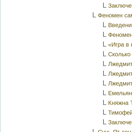
L
Заключе
L
Феномен са
L
Введени
L
Феномен
L
«Игра в
L
Сколько 
L
Лжедмит
L
Лжедмит
L
Лжедмитр
L
Емельян
L
Княжна 
L
Тимофей
L
Заключе
L