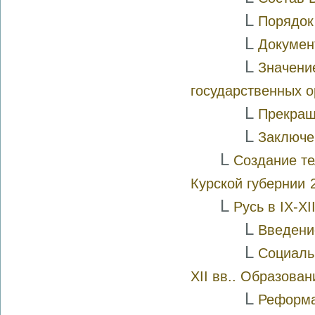
L
Порядок
L
Докумен
L
Значени
государственных о
L
Прекращ
L
Заключе
L
Создание те
Курской губернии
L
Русь в IX-XI
L
Введени
L
Социаль
XII вв.. Образова
L
Реформа