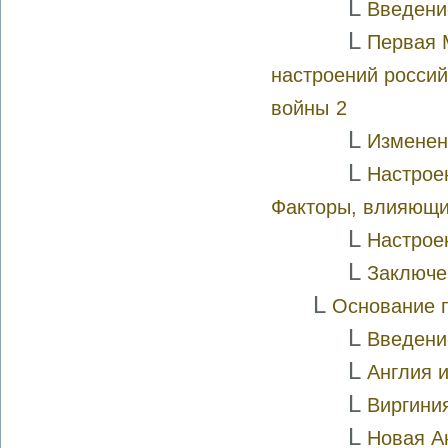
L
Введени
L
Первая 
настроений россий
войны
2
L
Изменен
L
Настрое
Факторы, влияющие
L
Настрое
L
Заключе
L
Основание п
L
Введени
L
Англия 
L
Виргини
L
Новая А