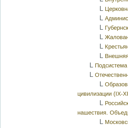
L
Церковн
L
Админис
L
Губернс
L
Жалован
L
Крестьян
L
Внешняя 
L
Подсистема 
L
Отечественн
L
Образов
цивилизации (IX-XII
L
Российск
нашествия. Объед
L
Московск