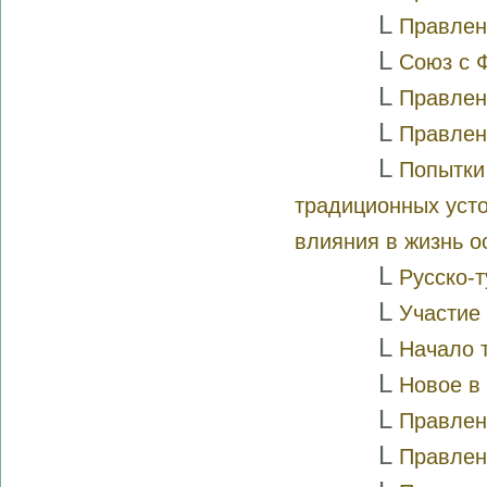
L
Правлен
L
Союз с 
L
Правлен
L
Правлени
L
Попытки
традиционных усто
влияния в жизнь о
L
Русско-
L
Участие
L
Начало 
L
Новое в
L
Правлен
L
Правлен