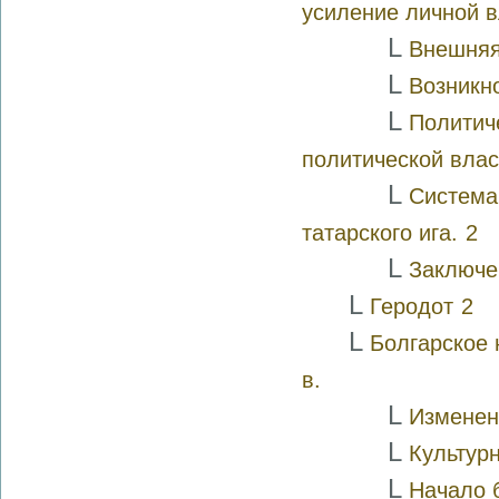
усиление личной в
L
Внешняя
L
Возникн
L
Политич
политической влас
L
Система
татарского ига.
2
L
Заключе
L
Геродот
2
L
Болгарское 
в.
L
Изменени
L
Культур
L
Начало 