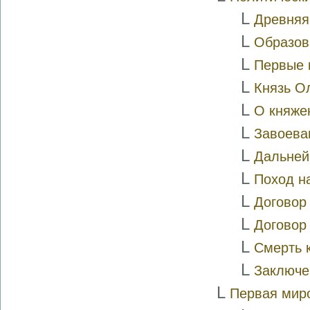
L
Древняя 
L
Образов
L
Первые к
L
Князь Ол
L
О княже
L
Завоева
L
Дальней
L
Поход н
L
Договор 
L
Договор 
L
Смерть 
L
Заключе
L
Первая миро