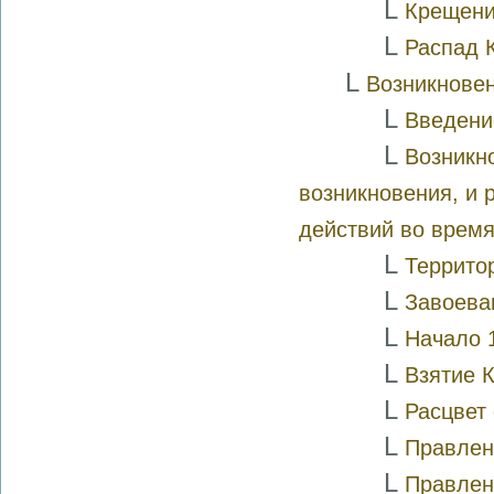
L
Крещени
L
Распад 
L
Возникнове
L
Введени
L
Возникн
возникновения, и 
действий во врем
L
Террито
L
Завоева
L
Начало 
L
Взятие 
L
Расцвет
L
Правлени
L
Правлен