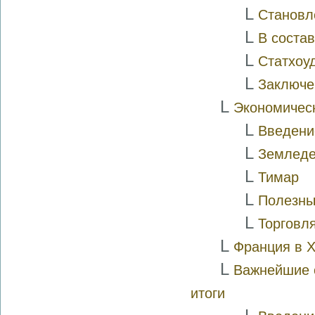
L
Становл
L
В соста
L
Статхоу
L
Заключе
L
Экономичес
L
Введени
L
Земледе
L
Тимар
L
Полезны
L
Торговл
L
Франция в X
L
Важнейшие о
итоги