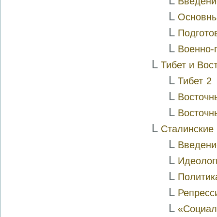
L
Введени
L
Основные
L
Подготов
L
Военно-п
L
Тибет и Вос
L
Тибет
2
L
Восточн
L
Восточн
L
Сталинские
L
Введени
L
Идеолог
L
Политик
L
Репресси
L
«Социал