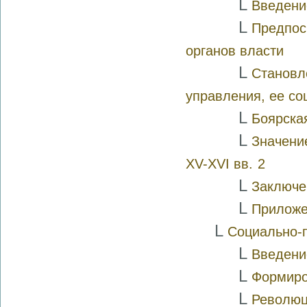
L
Введени
L
Предпос
органов власти
L
Становл
управления, ее со
L
Боярска
L
Значени
XV-XVI вв.
2
L
Заключе
L
Прилож
L
Социально-
L
Введени
L
Формиро
L
Революц