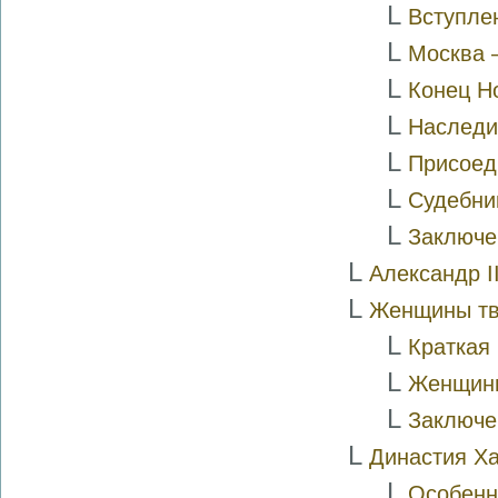
L
Вступле
L
Москва 
L
Конец Н
L
Наследи
L
Присоед
L
Судебни
L
Заключе
L
Александр І
L
Женщины тв
L
Краткая 
L
Женщины
L
Заключе
L
Династия X
L
Особенн