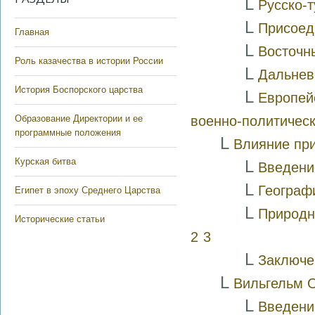
L
Русско-т
L
Присоед
Главная
L
Восточны
Роль казачества в истории России
L
Дальнев
История Боспорского царства
L
Европей
Образование Директории и ее
военно-политическ
программные положения
L
Влияние при
Курская битва
L
Введени
L
Географ
Египет в эпоху Среднего Царства
L
Природн
Исторические статьи
2
3
L
Заключе
L
Вильгельм 
L
Введени