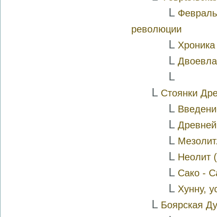
L
Февраль
революции
L
Хроника
L
Двоевла
L
L
Стоянки Дре
L
Введени
L
Древней
L
Мезолит.
L
Неолит 
L
Сако - 
L
Хунну, у
L
Боярская Ду