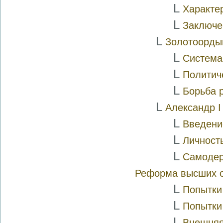
L
Характе
L
Заключе
L
Золотоорды
L
Система
L
Политич
L
Борьба 
L
Александр I
L
Введени
L
Личност
L
Самодер
Реформа высших о
L
Попытки
L
Попытки
L
Внешняя