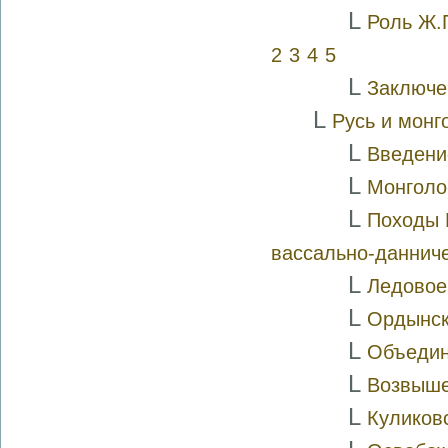
L
Роль Ж.
2
3
4
5
L
Заключе
L
Русь и монг
L
Введени
L
Монголо
L
Походы 
вассально-данниче
L
Ледовое
L
Ордынск
L
Объедин
L
Возвыше
L
Куликовс