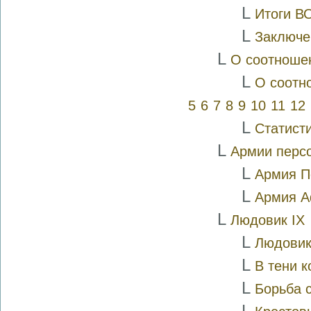
L
Итоги В
L
Заключе
L
О соотношен
L
О соотн
5
6
7
8
9
10
11
12
L
Статист
L
Армии персо
L
Армия П
L
Армия 
L
Людовик IX
L
Людовик
L
В тени 
L
Борьба 
L