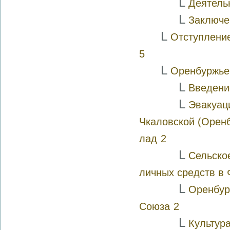
L
Деятель
L
Заключе
L
Отступление
5
L
Оренбуржье
L
Введени
L
Эвакуац
Чкаловской (Орен
лад
2
L
Сельско
личных средств в
L
Оренбур
Союза
2
L
Культур