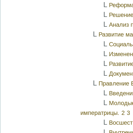
L
Ре­фор­
L
Решение
L
Анализ 
L
Развитие ма
L
Социаль
L
Изменени
L
Развитие
L
Докумен
L
Правление Е
L
Введени
L
Молодые
императрицы.
2
3
L
Восшест
L
Внутрен