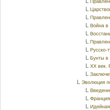
L
Правлен
L
Царство
L
Правлен
L
Война в
L
Восстан
L
Правлен
L
Русско-
L
Бунты в
L
XX век.
L
Заключе
L
Эволюция п
L
Введени
L
Франция 
L
Идейная