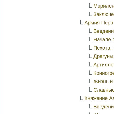
L
Мэриле
L
Заключе
L
Армия Пера 
L
Введени
L
Начале
L
Пехота.
L
Драгуны
L
Артилле
L
Конногр
L
Жизнь и 
L
Славные
L
Княжение А
L
Введени