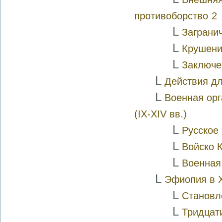
противоборство
2
L
Заграни
L
Крушени
L
Заключе
L
Действия дл
L
Военная орг
(IX-XIV вв.)
L
Русское 
L
Войско К
L
Военная
L
Эфиопия в X
L
Становле
L
Тридцат