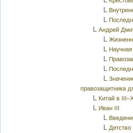
Крестов
L
Внутрен
L
Последн
L
Андрей Дмит
L
Жизненн
L
Научная
L
Правоза
L
Последн
L
Значение
правозащитника д
L
Китай в III–X
L
Иван III
L
Введени
L
Детство