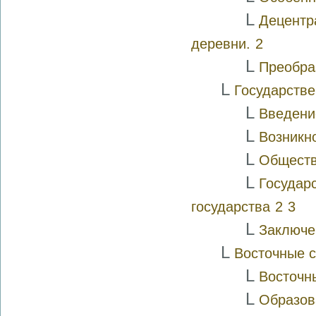
L
Децентр
деревни.
2
L
Преобра
L
Государстве
L
Введени
L
Возникн
L
Обществ
L
Государ
государства
2
3
L
Заключе
L
Восточные с
L
Восточн
L
Образов