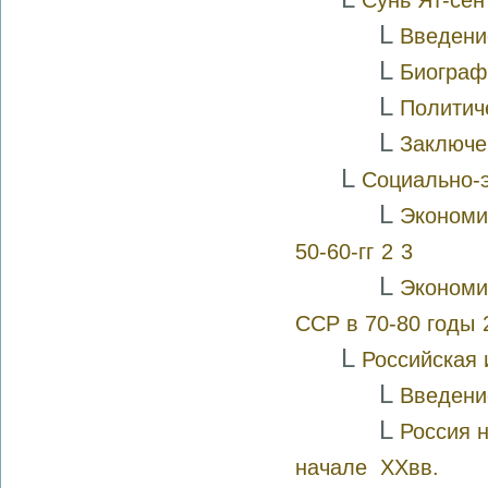
Сунь Ят-сен
L
Введени
L
Биограф
L
Политич
L
Заключе
L
Социально-э
L
Экономи
50-60-гг
2
3
L
Экономи
ССР в 70-80 годы
L
Российская 
L
Введени
L
Россия н
начале XXвв.