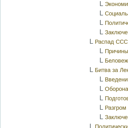
L
Экономи
L
Социаль
L
Политич
L
Заключе
L
Распад СССР
L
Причины
L
Беловеж
L
Битва за Ле
L
Введени
L
Оборона
L
Подгото
L
Разгром
L
Заключе
L
Политически