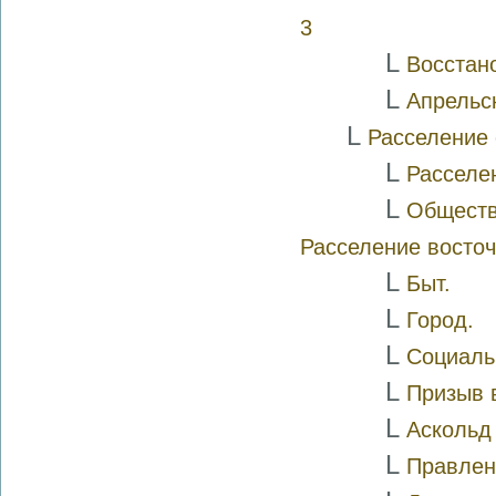
3
L
Восстан
L
Апрельс
L
Расселение
L
Расселе
L
Обществ
Расселение восточ
L
Быт.
L
Город.
L
Социаль
L
Призыв 
L
Аскольд
L
Правлени