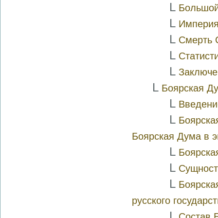
L
Большой
L
Империя
L
Смерть 
L
Статисти
L
Заключе
L
Боярская Д
L
Введени
L
Боярска
Боярская Дума в э
L
Боярска
L
Сущност
L
Боярска
русского государс
L
Состав 