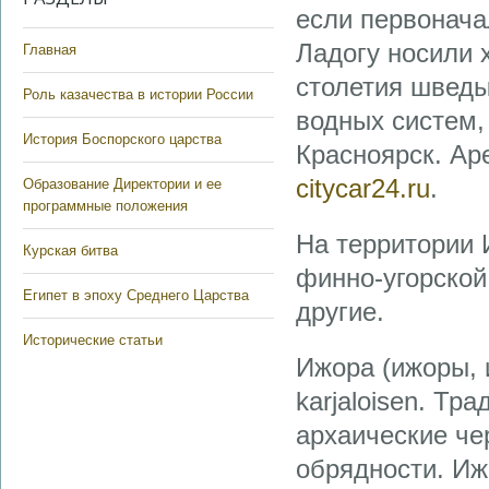
если первонача
Ладогу носили х
Главная
столетия шведы
Роль казачества в истории России
водных систем,
История Боспорского царства
Красноярск. Аре
citycar24.ru
.
Образование Директории и ее
программные положения
На территории 
Курская битва
финно-угорской
Египет в эпоху Среднего Царства
другие.
Исторические статьи
Ижора (ижоры, и
karjaloisen. Тр
архаические че
обрядности. И