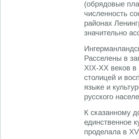
(обрядовые пла
численность со
районах Ленинг
значительно ас
Ингерманландск
Расселены в за
ХIХ-ХХ веков в
столицей и вос
языке и культу
русского населе
К сказанному д
единственное к
проделала в XV