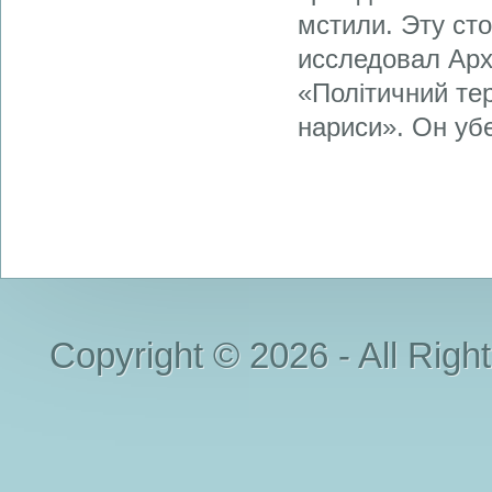
мстили. Эту ст
исследовал Ар
«Політичний тер
нариси». Он убе
Copyright © 2026 - All Righ