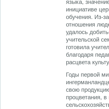
языка, значение
инициативе цер
обучения. Из-з
отношения люде
удалось добить
учительской се
готовила учите
благодаря педа
расцвета культ
Годы первой ми
ингерманландце
свою продукцию 
процветания, в
сельскохозяйс