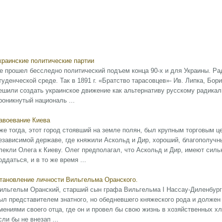
краинские политические партии
е прошел бесследно политический подъем конца 90-х и для Украины. Ра
туденческой среде. Так в 1891 г. «Братство тарасовцев»- Ив. Липка, Бор
ешили создать украинское движение как альтернативу русскому радикал
роникнутый националь ...
авоевание Киева
же тогда, этот город стоявший на земле полян, был крупным торговым 
езависимой державе, где княжили Аскольд и Дир, хороший, благополучн
лекли Олега к Киеву. Олег предполагал, что Аскольд и Дир, имеют сил
оддаться, и в то же время ...
тановление личности Вильгельма Оранского.
ильгельм Оранский, старший сын графа Вильгельма I Нассау-Диленбургс
ыл представителем знатного, но обедневшего княжеского рода и должен
мениями своего отца, где он и провел бы свою жизнь в хозяйственных х
сли бы не внезап ...