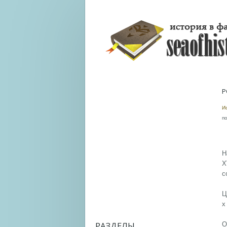
Р
И
по
Н
X
с
Ц
х
РАЗДЕЛЫ
О