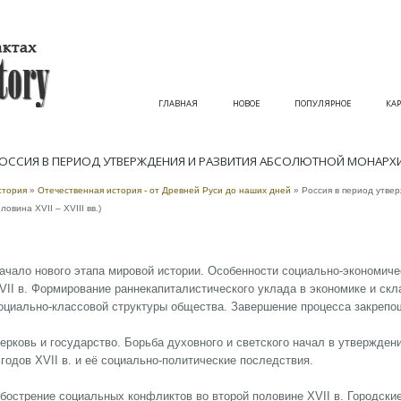
ГЛАВНАЯ
НОВОЕ
ПОПУЛЯРНОЕ
КАР
ОССИЯ В ПЕРИОД УТВЕРЖДЕНИЯ И РАЗВИТИЯ АБСОЛЮТНОЙ МОНАРХИИ (В
стория
»
Отечественная история - от Древней Руси до наших дней
» Россия в период утве
ловина XVII – XVIII вв.)
ачало нового этапа мировой истории. Особенности социально-экономиче
VII в. Формирование раннекапиталистического уклада в экономике и ск
оциально-классовой структуры общества. Завершение процесса закрепо
ерковь и государство. Борьба духовного и светского начал в утвержден
 годов XVII в. и её социально-политические последствия.
бострение социальных конфликтов во второй половине XVII в. Городские