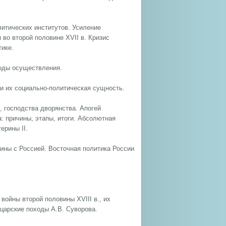
итических институтов. Усиление
во второй половине XVII в. Кризис
тике.
тоды осуществления.
 и их социально-политическая сущность.
, господства дворянства. Апогей
: причины, этапы, итоги. Абсолютная
ерины II.
аины с Россией. Восточная политика России
войны второй половины XVIII в., их
йцарские походы А.В. Суворова.