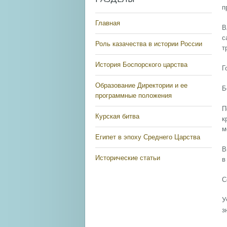
п
Главная
В
с
Роль казачества в истории России
т
История Боспорского царства
Г
Образование Директории и ее
Б
программные положения
П
Курская битва
к
м
Египет в эпоху Среднего Царства
В
Исторические статьи
в
С
У
з