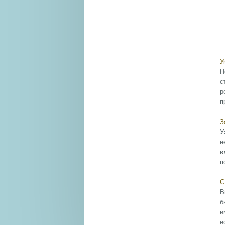
У
Н
с
р
п
З
У
н
в
п
С
В
б
и
е