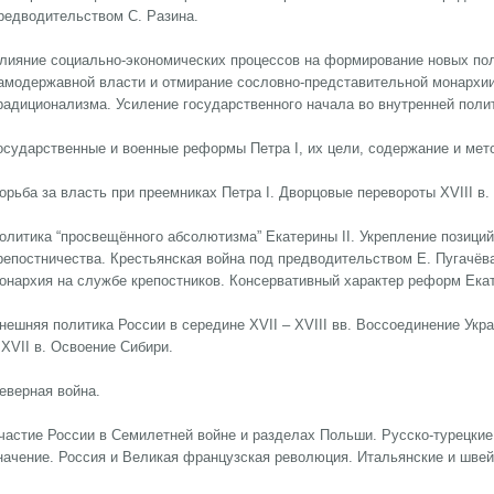
редводительством С. Разина.
лияние социально-экономических процессов на формирование новых пол
амодержавной власти и отмирание сословно-представительной монархии 
радиционализма. Усиление государственного начала во внутренней поли
осударственные и военные реформы Петра I, их цели, содержание и ме
орьба за власть при преемниках Петра I. Дворцовые перевороты XVIII в.
олитика “просвещённого абсолютизма” Екатерины II. Укрепление позиций
репостничества. Крестьянская война под предводительством Е. Пугачёва
онархия на службе крепостников. Консервативный характер реформ Екат
нешняя политика России в середине XVII – XVIII вв. Воссоединение Укр
 XVII в. Освоение Сибири.
еверная война.
частие России в Семилетней войне и разделах Польши. Русско-турецкие 
начение. Россия и Великая французская революция. Итальянские и шве