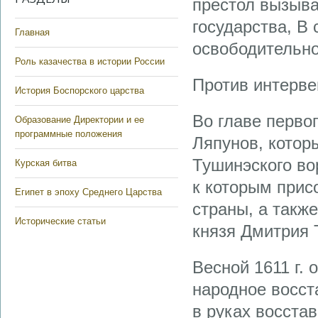
престол вы­зыв
государства, В
Главная
освободительн
Роль казачества в истории России
Против интерве
История Боспорского царства
Во главе перво
Образование Директории и ее
программные положения
Ляпунов, котор
Тушинэского во
Курская битва
к кото­рым при
Египет в эпоху Среднего Царства
страны, а такж
Исторические статьи
князя Дмитрия 
Весной 1611 г. 
народное восст
в руках восста