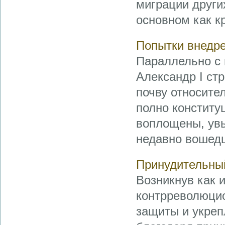
миграции други
основном как кре
Попытки внедре
Параллельно с 
Александр I ст
почву относите
полно конститу
воплощены, увы
недавно вошедш
Принудительны
Возникнув как 
контрреволюцио
защиты и укреп