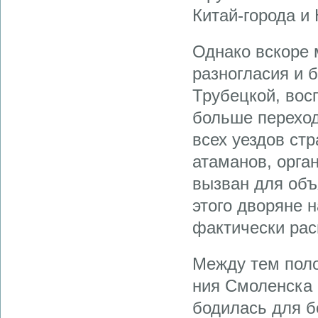
Китай-города и
Однако вскоре 
разно­гласия и
Тру­бецкой, во
больше переход
всех уез­дов с
атаманов, орга
вызван для объ
этого дворяне 
фактически рас
Между тем пол
ния Смоленска 
бодилась для б