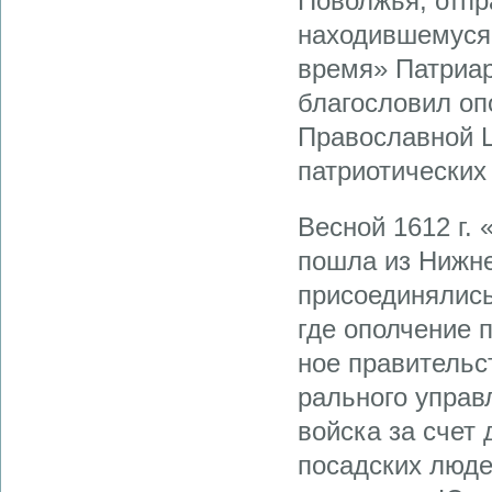
Поволжья, отпр
находившемуся 
время» Патриар
благосло­вил о
Православной 
патриотических
Весной 1612 г.
пошла из Нижне
присоединялись
где ополчение 
ное правительс
рального управ
войска за счет 
по­садских люд