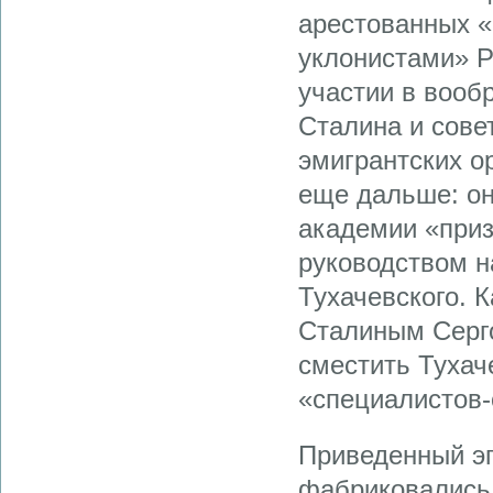
арестованных «
уклонистами» Р
участии в вооб
Сталина и сове
эмигрантских о
еще дальше: он
академии «приз
руководством 
Тухачевского. 
Сталиным Серго
сместить Тухач
«специалистов-
Приведенный эпи
фабриковались 