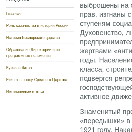
выброшены на о
прав, изгнаны 
Главная
ступеням социа
Роль казачества в истории России
Духовенство, л
История Боспорского царства
предпринимател
жертвами «анти
Образование Директории и ее
программные положения
годы. Населени
класса, строит
Курская битва
подвергся репр
Египет в эпоху Среднего Царства
господствующей
Исторические статьи
активное движе
Знаменитый про
«передышки» в 
1921 году. Нак