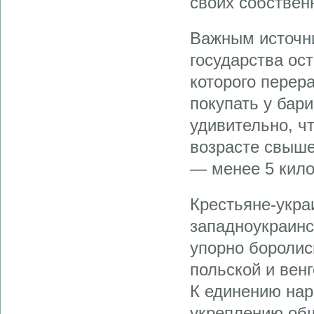
своих собствен
Важным источн
государства ос
которого перер
покупать у бар
удивительно, ч
возрасте свыше
— менее 5 кило
Крестьяне-укра
западноукраинс
упорно боролис
польской и вен
К единению нар
укреплению общ