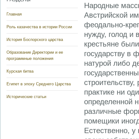
Народные массы
Австрийской им
Главная
феодально-креп
Роль казачества в истории России
нужду, голод и
История Боспорского царства
крестьяне были
государству в 
Образование Директории и ее
программные положения
натурой либо д
государственны
Курская битва
строительству, 
Египет в эпоху Среднего Царства
практике ни од
Исторические статьи
определенной 
различные форм
помещики иногд
Естественно, у