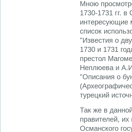
Мною просмотре
1730-1731 гг. в
интересующие м
список использ
"Известия о дв
1730 и 1731 год
престол Магоме
Неплюева и А.И
"Описания о бун
(Археографическ
турецкий источн
Так же в данно
правителей, их
Османского гос