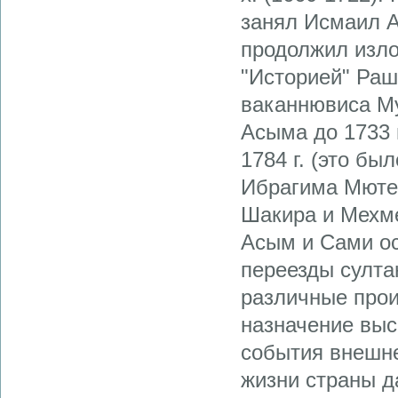
занял Исмаил А
продолжил изло
"Историей" Раш
ваканнювиса М
Асыма до 1733 
1784 г. (это б
Ибрагима Мютеф
Шакира и Мехм
Асым и Сами ос
переезды султан
различные прои
назначение выс
события внешне
жизни страны д