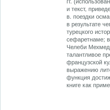
гг. (использова
и текст, привед
в. поездки осм
в результате ч
турецкого истор
сефаретнаме; в 
Челеби Мехмед-
талантливое пр
французской ку
выражению лите
функция достиж
книге как прим