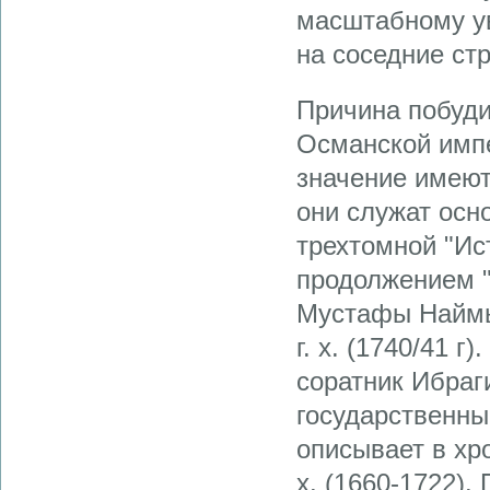
масштабному ув
на соседние ст
Причина побуди
Османской импе
значение имеют
они служат осн
трехтомной "Ис
продолжением "
Мустафы Наймы
г. х. (1740/41 
соратник Ибраги
государственны
описывает в хр
х. (1660-1722)