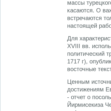
массы турецког
касаются. О ва
встречаются то
настоящей рабо
Для характерис
XVIII вв. испол
политический т
1717 г), опубл
восточные текс
Ценным источни
достижениям Ев
- отчет о посол
Йирмисекиза Ч