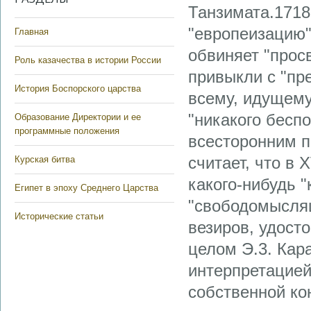
Танзимата.1718
"европеизацию"
Главная
обвиняет "прос
Роль казачества в истории России
привыкли с "пр
История Боспорского царства
всему, идущему 
"никакого беспо
Образование Директории и ее
программные положения
всесторонним п
считает, что в 
Курская битва
какого-нибудь 
Египет в эпоху Среднего Царства
"свободомыслящ
Исторические статьи
везиров, удосто
целом Э.3. Кар
интерпретацией
собственной ко