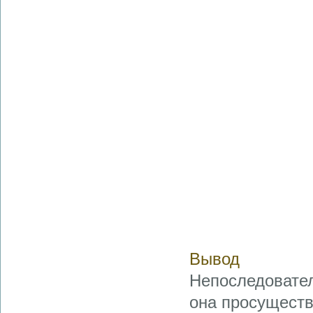
Вывод
Непоследовател
она просущество