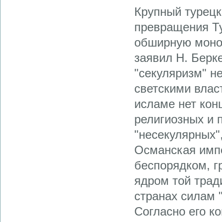
Крупный турецк
превращения Ту
обширную моног
заявил Н. Берк
"секуляризм" н
светскими влас
исламе нет кон
религиозных и п
"несекулярных"
Османская имп
беспорядком, г
ядром той трад
странах силам 
Согласно его к