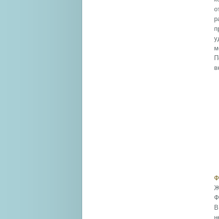
о
р
п
у
м
П
в
Ф
Ж
Ф
В
н