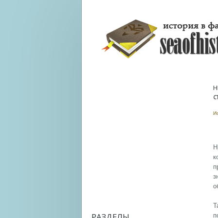
Н
С
И
Н
к
п
з
о
Т
РАЗДЕЛЫ
п