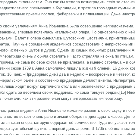
риродным склонностям. Она как бы желала вознаградить себя за стесне
вадцатилетнего пребывания в Курляндии, и тратила громадные суммы на
оржественные приемы послов, фейерверки и иллюминации. Даже иностр
о своим увлечениям Анна Иоанновна была совершенно непредсказуема. В
вановны, впервые появилась итальянская опера. Но одновременно с ней
раками. Балет и опера сменялись шутовскими шествиями, примитивным
еатра. Научные сообщения академиков соседствовали с непристойными 
ногочисленных шутов и дурок. Одним из самых любимых развлечений Ан
мператрица очень любила стрелять и часто стреляла из окна по птицам
прочем, не сама по себе охота ее привлекала, а именно стрельба – и об
етний сезон 1739 г. Анна самолично лишила жизни 9 оленей, 16 диких коз,
ток, 16 чаек. «Придворных дней два в неделю – воскресенье и четверг, 
енеральском ранге и собственно придворные делают визиты. Императрица
на лишь ходит вокруг карточного стола или развлекается с придворны
аблюдать за весельем своих подданых, но сама танцует редко».[15] Ино
е понимали, как эти развлечения могут интересовать императрицу.
ностранцы видели в Анне Ивановне желание развеять свою скуку и пост
еличество встаёт очень рано и зимой обедает в двенадцать часов. Для
тальянская опера, которую содержит её величество. Туда допускают толь
уществует обычай шутить в первый день апреля. В 1735 г. её величеств
оторый там зовут пожарным; в него ударяют лишь в случае какого-либо 