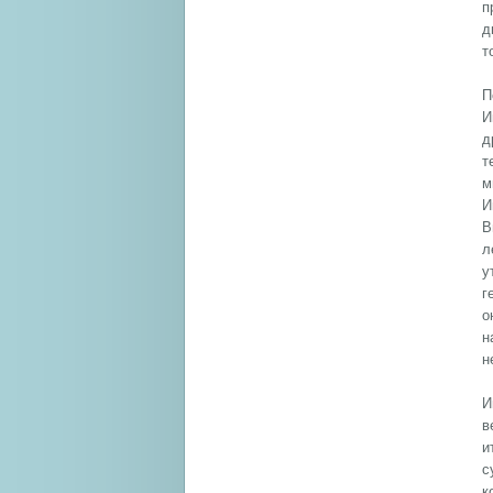
п
д
т
П
И
д
т
м
И
В
л
у
г
о
н
н
И
в
и
с
к