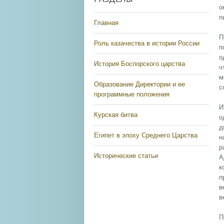
о
п
Главная
П
Роль казачества в истории России
п
о
История Боспорского царства
ч
м
Образование Директории и ее
с
программные положения
И
Курская битва
о
д
Египет в эпоху Среднего Царства
н
р
Исторические статьи
А
к
п
в
в
П