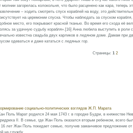
т молнии загорелась колокольня, что было расценено как кара, теперь э
азвлечение – ходить смотреть спуск кораблей на воду, это действител
рисутствует на церемонии спуска. Чтобы наблюдать за спуском корабля, 
добное место, его покрывают красной тканью. Во время его схода её вел
олясь за удачную судьбу корабля».[16] Анна любила выступить в роли 
ечально известна свадьба двух карликов в ледяном доме. Дамам при дв
кусом одеваться и даже кататься с ледяных гор.
Страницы:
1
2
ормирование социально-политических взглядов Ж.П. Марата
ан Поль Марат родился 24 мая 1743 г. в городке Будри, в княжестве Не
ридриха II. В семье, где Жан Поль оказался вторым ребенком, всего был
 16 лет Жан Поль покидает семью, получив заманчивое предложение от 
ей на службу ...