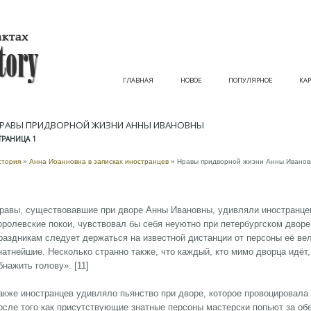
ГЛАВНАЯ
НОВОЕ
ПОПУЛЯРНОЕ
КАР
РАВЫ ПРИДВОРНОЙ ЖИЗНИ АННЫ ИВАНОВНЫ
ТРАНИЦА 1
стория
»
Анна Иоанновна в записках иностранцев
» Нравы придворной жизни Анны Ивано
равы, существовавшие при дворе Анны Ивановны, удивляли иностранцев
оролевские покои, чувствовал бы себя неуютно при петербургском дворе
раздникам следует держаться на известной дистанции от персоны её вел
натнейшие. Несколько странно также, что каждый, кто мимо дворца идёт
бнажить голову». [11]
акже иностранцев удивляло пьянство при дворе, которое провоцировала
осле того как присутствующие знатные персоны мастерски попьют за обе