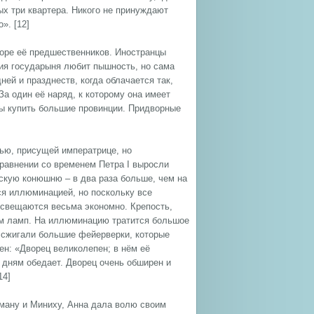
х три квартера. Никого не принуждают
». [12]
воре её предшественников. Иностранцы
я государыня любит пышность, но сама
ей и празднеств, когда облачается так,
За один её наряд, к которому она имеет
бы купить большие провинции. Придворные
ью, присущей императрице, но
сравнении со временем Петра I выросли
рскую конюшню – в два раза больше, чем на
ся иллюминацией, но поскольку все
 освещаются весьма экономно. Крепость,
м ламп. На иллюминацию тратится большое
, сжигали большие фейерверки, которые
н: «Дворец великолепен; в нём её
дням обедает. Дворец очень обширен и
14]
ману и Миниху, Анна дала волю своим