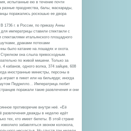
ния, испытанные ею в течение почти
 разные празднества, балы, маскарады,
анцы поражались роскошью ее двора
 1736 г. в России, по приказу Анны
 для императрицы ставили спектакли с
и спектаклями итальянского площадного
шутками, драками потехами
ны было катание на лошадях и охота.
. Стрелком она слыла превосходным.
язательно по живой мишени. Только за
 4 кабанов, одного волка, 374 зайцев, 608
когда иностранные министры, персоны в
 играет в пикет или на бильярде; иногда
м шутом Педрилло… Императрица любит
странцев поражали такие развлечения и они
оянное противоречие внутри неё. «Её
 её развлечения дважды в неделю идёт
ко тех, кто имеет билеты. В этой стране
о изволило забавляться звоном колокола,
большого несчастья. Но спустя три недели