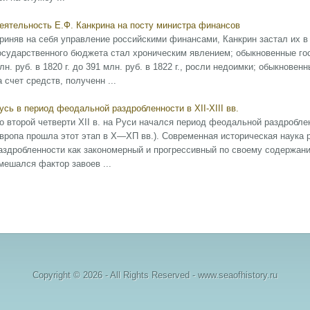
еятельность Е.Ф. Канкрина на посту министра финансов
риняв на себя управление российскими финансами, Канкрин застал их в
осударственного бюджета стал хроническим явлением; обыкновенные го
лн. руб. в 1820 г. до 391 млн. руб. в 1822 г., росли недоимки; обыкнов
а счет средств, полученн ...
усь в период феодальной раздробленности в XII-XIII вв.
о второй четверти XII в. на Руси начался период феодальной раздробле
вропа прошла этот этап в Х—ХП вв.). Современная историческая наука
аздробленности как закономерный и прогрессивный по своему содержанию
мешался фактор завоев ...
Copyright © 2026 - All Rights Reserved - www.seaofhistory.ru