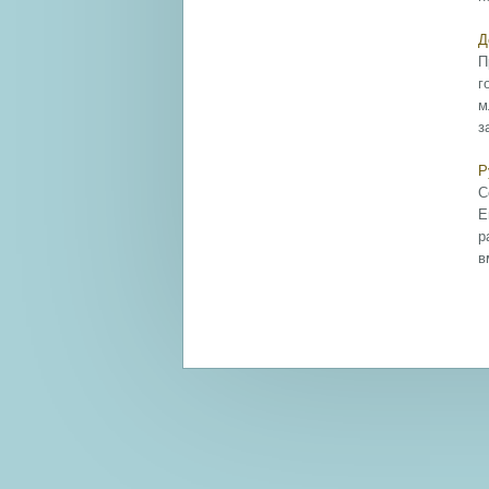
Д
П
г
м
з
Р
С
Е
р
в