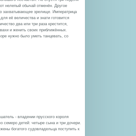
тот нелепый обычай отменён. Другое
ьно захватывающее зрелище. Императрица
для её величества и знати готовится
ичество два или три раза крестится,
свахи и женить своих приближённых.
оре нужно было уметь танцевать, со
вшатель - владении прусского короля
о семеро детей: четыре сына и три дочери.
жены богатого судовладельца поступить к