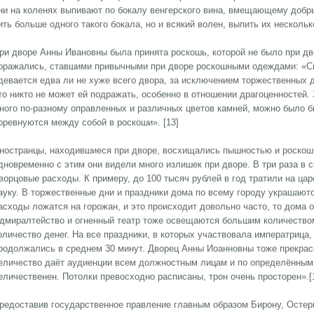
ни на коленях выпивают по бокалу венгерского вина, вмещающему добры
ить больше одного такого бокала, но и всякий волен, выпить их несколько
ри дворе Анны Ивановны была принята роскошь, которой не было при д
оражались, ставшими привычными при дворе роскошными одеждами: «Си
девается едва ли не хуже всего двора, за исключением торжественных дн
то никто не может ей подражать, особенно в отношении драгоценностей. 
ного по-разному оправленных и различных цветов камней, можно было 
оревнуются между собой в роскоши». [13]
ностранцы, находившиеся при дворе, восхищались пышностью и роскош
дновременно с этим они видели много излишек при дворе. В три раза в 
ворцовые расходы. К примеру, до 100 тысяч рублей в год тратили на ца
ауку. В торжественные дни и праздники дома по всему городу украшают
асходы ложатся на горожан, и это происходит довольно часто, то дома
дмиралтейство и огненный театр тоже освещаются большим количество
оличество денег. На все праздники, в которых участвовала императрица
родолжались в среднем 30 минут. Дворец Анны Иоанновны тоже прекрасе
еличество даёт аудиенции всем должностным лицам и по определённым 
еличественен. Потолки превосходно расписаны, трон очень просторен».[
редоставив государственное правление главным образом Бирону, Остер