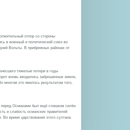
должительный отпор со стороны
сь в военный и политический союз во
едней Вольты. В прибрежных районах от
понесшего тяжелые потери в годы
борот вновь вводились заброшенные земли,
о многом это явилось результатом того,
рах перед Османами был ещё слишком силён
сть и слабость османских правителей
. Во время царствования этого султана