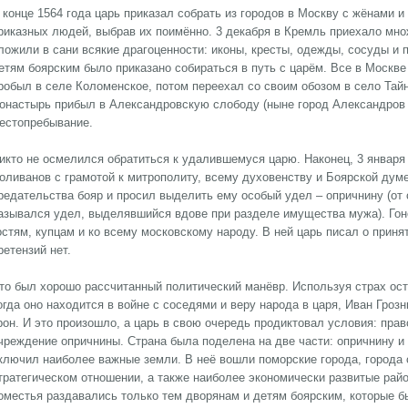
 конце 1564 года царь приказал собрать из городов в Москву с жёнами и
риказных людей, выбрав их поимённо. 3 декабря в Кремль приехало мно
ложили в сани всякие драгоценности: иконы, кресты, одежды, сосуды и 
етям боярским было приказано собираться в путь с царём. Все в Москве
робыл в селе Коломенское, потом переехал со своим обозом в село Тайн
онастырь прибыл в Александровскую слободу (ныне город Александров
естопребывание.
икто не осмелился обратиться к удалившемуся царю. Наконец, 3 января 
оливанов с грамотой к митрополиту, всему духовенству и Боярской думе,
редательства бояр и просил выделить ему особый удел – опричнину (от 
азывался удел, выделявшийся вдове при разделе имущества мужа). Гоне
остям, купцам и ко всему московскому народу. В ней царь писал о приня
ретензий нет.
то был хорошо рассчитанный политический манёвр. Используя страх оста
огда оно находится в войне с соседями и веру народа в царя, Иван Грозн
рон. И это произошло, а царь в свою очередь продиктовал условия: пра
чреждение опричнины. Страна была поделена на две части: опричнину и
ключил наиболее важные земли. В неё вошли поморские города, города
тратегическом отношении, а также наиболее экономически развитые райо
оместья раздавались только тем дворянам и детям боярским, которые б