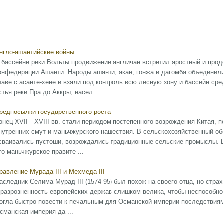
нгло-ашантийские войны
 бассейне реки Вольты продвижение англичан встретил яростный и про
онфедерации Ашанти. Народы ашанти, акан, гонжа и дагомба объединили
лаве с асанте-хене и взяли под контроль всю лесную зону и бассейн ср
стья реки Пра до Аккры, насел ...
редпосылки государственного роста
онец XVII—XVIII вв. стали периодом постепенного возрождения Китая, 
нутренних смут и маньчжурского нашествия. В сельскохозяйственный о
сваивались пустоши, возрождались традиционные сельские промыслы. В
то маньчжурское правите ...
равление Мурада III и Мехмеда III
аследник Селима Мурад III (1574-95) был похож на своего отца, но ст
 разрозненность европейских держав слишком велика, чтобы неспособно
огла быстро повести к печальным для Османской империи последствиям
сманская империя да ...