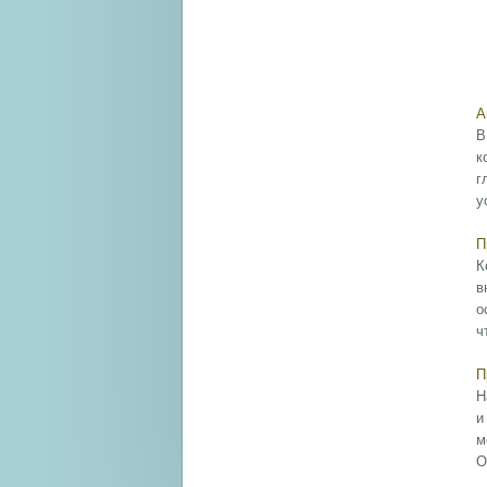
А
В
к
г
у
П
К
в
о
ч
П
Н
и
м
О