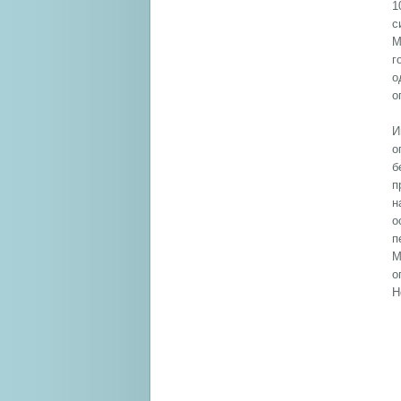
1
с
М
г
о
о
И
о
б
п
н
о
п
М
о
Н