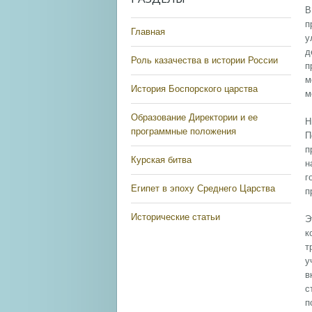
В
п
Главная
у
д
Роль казачества в истории России
п
м
История Боспорского царства
м
Образование Директории и ее
Н
программные положения
П
п
Курская битва
н
г
Египет в эпоху Среднего Царства
п
Исторические статьи
Э
к
т
у
в
с
п