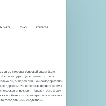
ТА САЙТА
ПОИСК
КОНТАКТЫ
измен со стороны боярской знати было
й власти царя. Царь считал, что все
 только он, обладая сильной самодержавной
анию державы. Но основным препятствием к
о-княжеская оппозиция. Неразвитость форм
акже особенности характера царя привели к
исто феодальными средствами.