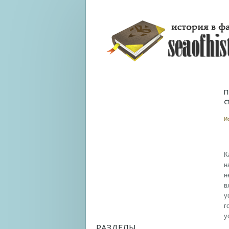
П
С
И
К
н
н
в
у
г
у
РАЗДЕЛЫ