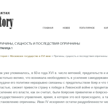
ГЛАВНАЯ
НОВОЕ
ПОПУЛЯРНОЕ
КАР
РИЧИНЫ, СУЩНОСТЬ И ПОСЛЕДСТВИЯ ОПРИЧНИНЫ
ТРАНИЦА 1
стория
»
Московское государство в XVI веке
» Причины, сущность и последствия опричнины
ак уже упоминалось, в 60-е года ХVI в. число мятежей, предательств и 
астолько велико, что возникала необходимость в усиление самодержавно
еудачи его политики неразрывно связанны с предательством бояр и что
ластью, сможет привести страну к победе в Ливонской войне и процвет
силению его власти, как он считал, были боярские привилегии и боярск
осударственного управления, время, в которое это всё происходило, а т
становлению опричнины. Иван IV искоренял остатки раздробленности ч