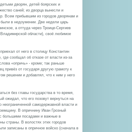
 детьми дворян, детей боярских и
жество саней; из дворца вынесли и
пр. Всем прибывшим из городов дворянам и
 были в недоумении. Две недели царь
инское, а оттуда через Троице-Сергиев
 Владимирской области), своё любимое
приехал от него в столицу Константин
 где сообщал об отказе от власти из-за
слова «опричь» - кроме; так раньше
ц привёз от государя другую грамоту к
том решении и добавлял, что к ним у него
ться без главы государства в то время,
ый ожидал, что его позовут вернуться на
во неограниченной самодержавной власти и
 земщину. В опричнину Иван Грозный
 с большими посадами и важные в
ны страны. В волостях этих городов
ыли записаны в опричное войско (сначала в