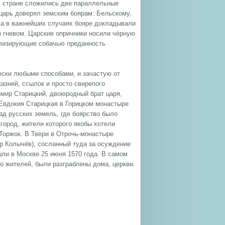
В стране сложились две параллельные
царь доверял земским боярам: Бельскому,
 а в важнейших случаях бояре докладывали
 гневом. Царские опричники носили чёрную
олизирующие собачью преданность
ески любыми способами, и зачастую от
азней, ссылок и просто свирепого
имир Старицкий, двоюродный брат царя,
я Евдокия Старицкая в Горицком монастыре
ад русских земель, где боярство было
город, жители которого якобы хотели
 Торжок. В Твери в Отрочь-монастыре
 Колычёв), сосланный туда за осуждение
шли в Москве 25 июня 1570 года. В самом
о жителей, были разграблены дома, церкви.