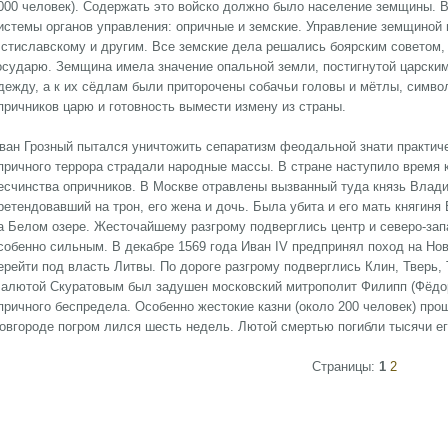
000 человек). Содержать это войско должно было население земщины. 
истемы органов управления: опричные и земские. Управление земщиной 
стиславскому и другим. Все земские дела решались боярским советом,
осударю. Земщина имела значение опальной земли, постигнутой царским
дежду, а к их сёдлам были приторочены собачьи головы и мётлы, симв
причников царю и готовность вымести измену из страны.
ван Грозный пытался уничтожить сепаратизм феодальной знати практич
причного террора страдали народные массы. В стране наступило время к
есчинства опричников. В Москве отравлены вызванный туда князь Влад
ретендовавший на трон, его жена и дочь. Была убита и его мать княгин
а Белом озере. Жесточайшему разгрому подверглись центр и северо-зап
собенно сильным. В декабре 1569 года Иван IV предпринял поход на Нов
ерейти под власть Литвы. По дороге разгрому подверглись Клин, Тверь,
алютой Скуратовым был задушен московский митрополит Филипп (Фёдор
причного беспредела. Особенно жестокие казни (около 200 человек) про
овгороде погром лился шесть недель. Лютой смертью погибли тысячи ег
Страницы:
1
2