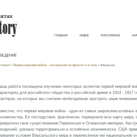
ГЛАВНАЯ
НОВОЕ
ПОПУЛЯРНОЕ
КАР
ВЕДЕНИЕ
стория
»
Первая мировая война - настроения на фронте и в тылу
» Введение
аша работа посвящена изучению некоторых аспектов первой мировой во
арактерны для российского общества и российской армии в 1914 - 1917 г
акторов, на которых мы считаем необходимым заострить наше внимание
звестно, что первая мировая война - один из самых широкомасштабных 
еловечества. Ее последствия, фактически, перекроили всю карту мира,
рекратили свое существование Германская и Османская империи, Австро
онархией, урезана территориально и ослаблена экономически. США пре
ермании условия Версальского мира и перенесённое ею национальное у