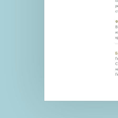
с
р
с
Ф
В
и
к
..
Б
Г
С
н
Г