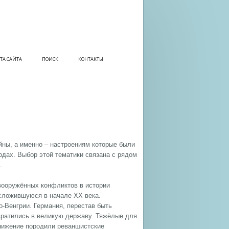
ТА САЙТА
ПОИСК
КОНТАКТЫ
йны, а именно – настроениям которые были
одах. Выбор этой тематики связана с рядом
.
вооружённых конфликтов в истории
 сложившуюся в начале XX века.
-Венгрии. Германия, перестав быть
вратились в великую державу. Тяжёлые для
нижение породили реваншистские