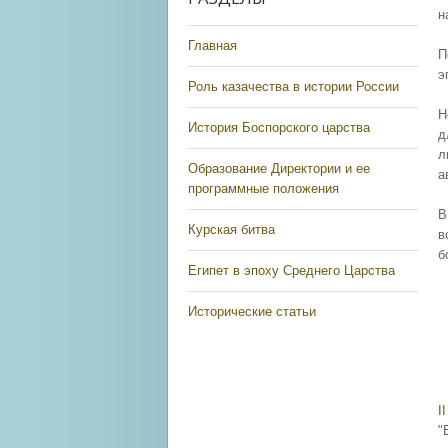
н
Главная
П
э
Роль казачества в истории России
Н
История Боспорского царства
д
л
Образование Директории и ее
а
программные положения
В
Курская битва
в
б
Египет в эпоху Среднего Царства
Исторические статьи
I
"