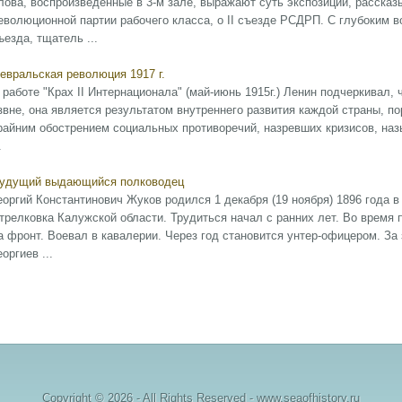
лова, воспроизведенные в 3-м зале, выражают суть экспозиции, расска
еволюционной партии рабочего класса, о II съезде РСДРП. С глубоким 
ъезда, тщатель ...
евральская революция 1917 г.
 работе "Крах II Интернационала" (май-июнь 1915г.) Ленин подчеркивал,
звне, она является результатом внутреннего развития каждой страны, 
райним обострением социальных противоречий, назревших кризисов, н
.
удущий выдающийся полководец
еоргий Константинович Жуков родился 1 декабря (19 ноября) 1896 года в
трелковка Калужской области. Трудиться начал с ранних лет. Во время п
а фронт. Воевал в кавалерии. Через год становится унтер-офицером. За
еоргиев ...
Copyright © 2026 - All Rights Reserved - www.seaofhistory.ru