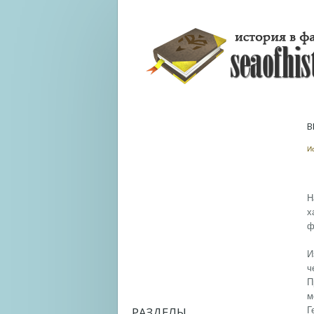
В
И
Н
х
ф
И
ч
П
м
РАЗДЕЛЫ
Г