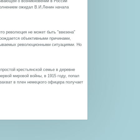
зывающей о возникновении в России
волнением ожидал В.И.Ленин начала
 что революция не может быть "ввезена"
порождается объективными причинами,
азываемых революционными ситуациями. Но
 простой крестьянской семье в деревне
ервой мировой войны, в 1915 году, попал
 захват в плен немецкого офицера получает