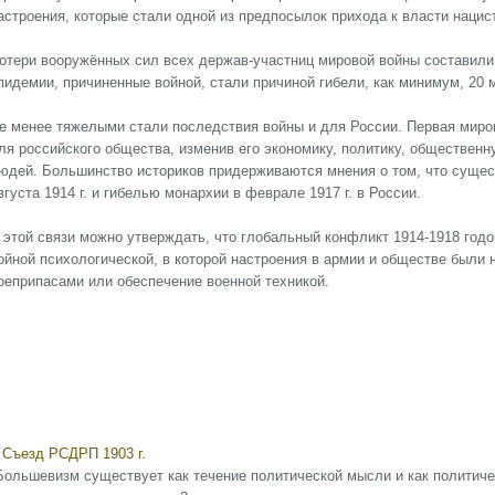
астроения, которые стали одной из предпосылок прихода к власти наци
отери вооружённых сил всех держав-участниц мировой войны составили 
пидемии, причиненные войной, стали причиной гибели, как минимум, 20 
е менее тяжелыми стали последствия войны и для России. Первая мир
ля российского общества, изменив его экономику, политику, обществен
юдей. Большинство историков придерживаются мнения о том, что сущес
вгуста 1914 г. и гибелью монархии в феврале 1917 г. в России.
 этой связи можно утверждать, что глобальный конфликт 1914-1918 годо
ойной психологической, в которой настроения в армии и обществе были
оеприпасами или обеспечение военной техникой.
I Съезд РСДРП 1903 г.
Большевизм существует как течение политической мысли и как политичес