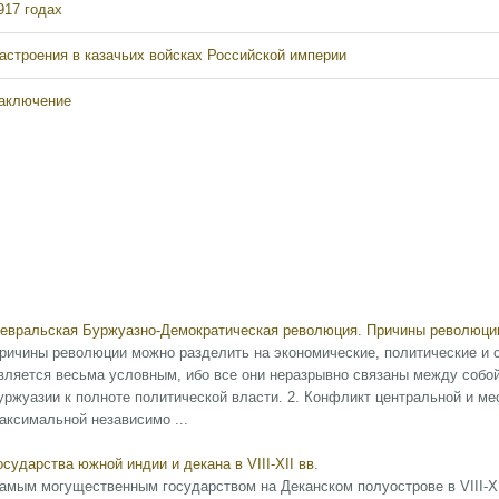
917 годах
астроения в казачьих войсках Российской империи
аключение
евральская Буржуазно-Демократическая революция. Причины революци
ричины революции можно разделить на экономические, политические и с
вляется весьма условным, ибо все они неразрывно связаны между собой
уржуазии к полноте политической власти. 2. Конфликт центральной и м
аксимальной независимо ...
осударства южной индии и декана в VIII-ХII вв.
амым могущественным государством на Деканском полуострове в VIII-