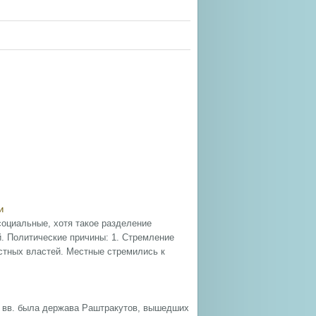
и
оциальные, хотя такое разделение
. Политические причины: 1. Стремление
естных властей. Местные стремились к
X вв. была держава Раштракутов, вышедших