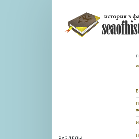
П
И
В
П
п
И
Н
РАЗДЕЛЫ