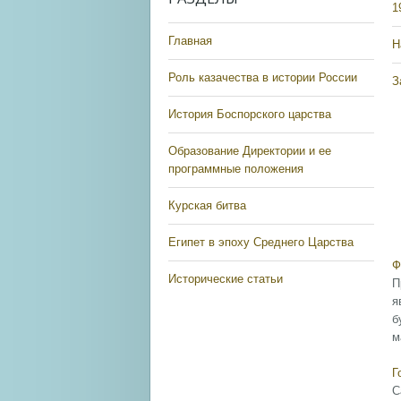
1
Главная
Н
Роль казачества в истории России
З
История Боспорского царства
Образование Директории и ее
программные положения
Курская битва
Египет в эпоху Среднего Царства
Ф
Исторические статьи
П
я
б
м
Г
С