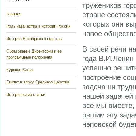
тружеников горо
стране состоял
Главная
которых они вы
Роль казачества в истории России
новое общество
История Боспорского царства
В своей речи н
Образование Директории и ее
года В.И.Ленин
программные положения
успешно решить
Курская битва
построение соц
Египет в эпоху Среднего Царства
задача ни трудн
нашей задачей и
Исторические статьи
все мы вместе, 
решим эту задач
нэповской буде