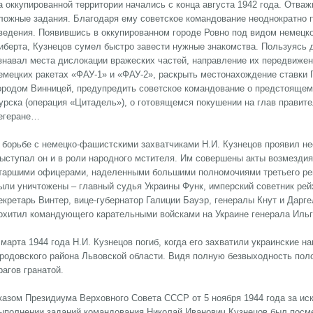
а оккупированной территории начались с конца августа 1942 года. Отв
ложные задания. Благодаря ему советское командование неоднократно
ведения. Появившись в оккупированном городе Ровно под видом немецко
иберта, Кузнецов сумел быстро завести нужные знакомства. Пользуясь
знавал места дислокации вражеских частей, направление их передвижен
емецких ракетах «ФАУ-1» и «ФАУ-2», раскрыть местонахождение ставки 
ородом Винницей, предупредить советское командование о предстоящем 
урска (операция «Цитадель»), о готовящемся покушении на глав правит
егеране…
 борьбе с немецко-фашистскими захватчиками Н.И. Кузнецов проявил не
ыступал он и в роли народного мстителя. Им совершены акты возмезди
таршими офицерами, наделенными большими полномочиями третьего рей
ыли уничтожены – главный судья Украины Функ, имперский советник рей
екретарь Винтер, вице-губернатор Галиции Бауэр, генералы Кнут и Дарге
охитил командующего карательными войсками на Украине генерала Ильг
 марта 1944 года Н.И. Кузнецов погиб, когда его захватили украинские 
родовского района Львовской области. Видя полную безвыходность поло
рагов гранатой.
казом Президиума Верховного Совета СССР от 5 ноября 1944 года за ис
ыполнении заданий командования Николай Иванович Кузнецов был посме