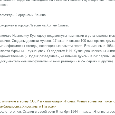
оюза.
аграждён 2 орденами Ленина.
охоронен в городе Львове на Холме Славы.
иколаю Ивановичу Кузнецову воздвигнуты памятники и установлены мем
краине. Созданы десятки музеев, 17 школ и свыше 100 пионерских друж
ыли оформлены стенды, посвященные памяти героя. Его именем в 1984 
бласти Украины – Кузнецовск. О подвигах Н.И. Кузнецова написаны книги
удожественные («Подвиг разведчика», «Сильные духом» в 2-х сериях, м
 документальные кинофильмы («Гений разведки» в 2-х сериях и другие).
ступление в войну СССР и капитуляция Японии. Финал войны на Тихом 
омбардировка Хиросимы и Нагасаки
осле того, как Сталин в своей речи 6 ноября 1944 г. назвал Японию агр