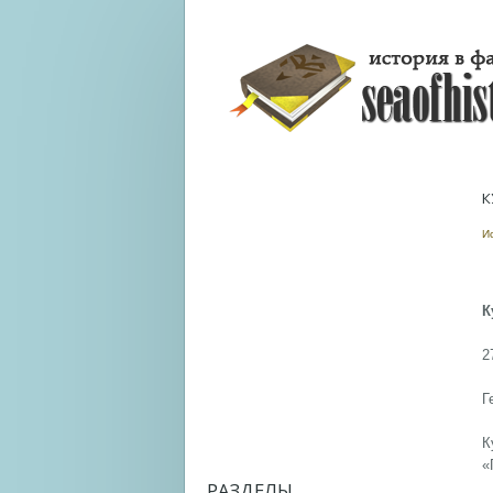
К
И
К
2
Г
К
«
РАЗДЕЛЫ