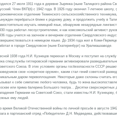
одился 27 июля 1911 года в деревне Зырянка (ныне Талицкого района Св
усский. Член ВКП(б) с 1942 года. В 1926 году окончил 7-летнюю школу, 
грономическое отделение Тюменского сельскохозяйственного техникума, 
ынужден перебраться ближе к родному дому, и продолжить учебу в Тали
амостоятельно изучать немецкий язык, обнаружив незаурядные лингвист
930 года работал лесоустроителеми, и как комсомольский активист руко
936 годы учился на заочном и вечернем отделении Свердловского индус
овершенствоваться в немецком языке. До 1934 года жил в Коми-Пермяцк
аботал в городе Свердловске (ныне Екатеринбург) на Уралмашзаводе.
есной 1938 года Н.И. Кузнецов переехал в Москву и поступил на службу 
ека спецслужбы гитлеровской германии активизировали разведывательн
оветского Союза. В этих условиях органы госбезопасности СССР решаю
азведчиков свое «секретное оружие», каким стал гений советской разве
никальным даром перевоплощения. Некоторые даже склонны считать его
ызывал к себе симпатию любого человека, будь то жена высокопоставле
оскве или прима балерина Большого театра… Десятки сверхсекретных до
ападения Германии на Советский Союз, стали известны Н.И. Кузнецову, 
ужных ему людей.
о время Великой Отечественной войны по личной просьбе в августе 1942
рага в партизанский отряд «Победители» Д.Н. Медведева, действовавши