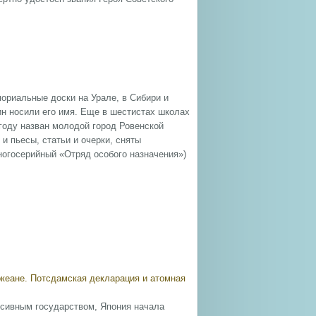
ориальные доски на Урале, в Сибири и
ин носили его имя. Еще в шестистах школах
году назван молодой город Ровенской
 и пьесы, статьи и очерки, сняты
ногосерийный «Отряд особого назначения»)
океане. Потсдамская декларация и атомная
ессивным государством, Япония начала