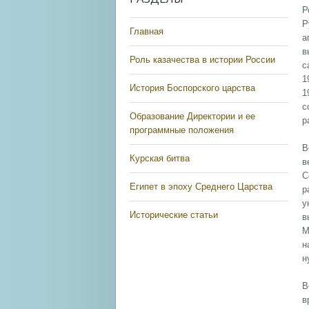
Р
Р
Главная
а
в
Роль казачества в истории России
с
1
История Боспорского царства
1
с
Образование Директории и ее
р
программные положения
В
Курская битва
в
С
Египет в эпоху Среднего Царства
р
у
Исторические статьи
в
М
н
н
В
в