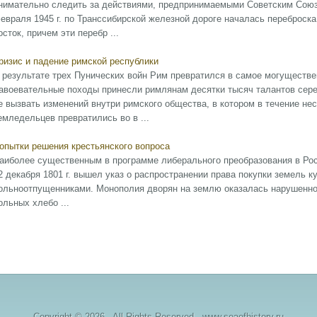
нимательно следить за действиями, предпринимаемыми Советским Союзо
евраля 1945 г. по Транссибирской железной дороге началась переброск
осток, причем эти перебр ...
ризис и падение римской республики
 результате трех Пунических войн Рим превратился в самое могуществен
авоевательные походы принесли римлянам десятки тысяч талантов сереб
е вызвать изменений внутри римского общества, в котором в течение не
емледельцев превратились во в ...
опытки решения крестьянского вопроса
аиболее существенным в программе либерального преобразования в Росс
2 декабря 1801 г. вышел указ о распространении права покупки земель 
ольноотпущенниками. Монополия дворян на землю оказалась нарушенной
ольных хлебо ...
Copyright © 2026 - All Rights Reserved - www.seaofhistory.ru