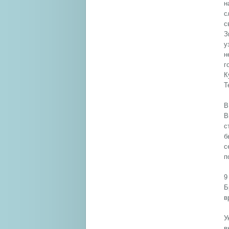
н
с
с
З
у
н
г
К
Т
В
В
с
б
с
п
9
Б
в
У
в