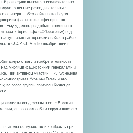
ажный разведчик выполнял исключительно
 получало ценные разведывательные
го офицера – обер-лейтепанта Пауля
 доверием фашистских офицеров, он
ия. Ему удалось раздобыть сведения о
Гитлера «Вервольф» («Оборотень») под
наступлении гитлеровских войск в районе
ельств СССР, США и Великобритании в
обычайную отвагу и изобретательность.
я над многими фашистскими генералами и
ха. При активном участии Н.И. Кузнецова
хскомиссариата Украины Галль и его
ль; во главе группы партизан Кузнецов
ена.
националисты-бандеровцы в селе Боратин
жения, он взорвал себя и окруживших его
ключительное мужество и храбрость при
ртно удостоен звания Героя Советского