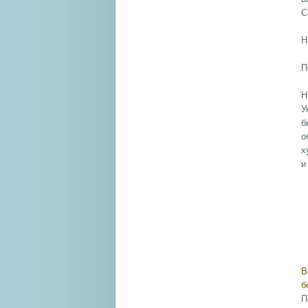
С
Н
П
Н
У
б
о
х
и
В
б
П