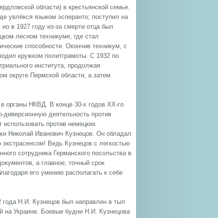
ердловской области) в крестьянской семье.
где увлёкся языком эсперанто; поступил на
но в 1927 году из-за смерти отца был
цком лесном техникуме, где стал
ические способности. Окончив техникум, с
водил кружком политграмоты. С 1932 по
триального института, продолжая
ом округе Пермской области, а затем
в органы НКВД. В конце 30-х годов ХХ-го
о-диверсионную деятельность против
т использовать против немецких
дки Николай Иванович Кузнецов. Он обладал
 экстрасенсом! Ведь Кузнецов с легкостью
нного сотрудника Германского посольства в
кументов, а главное, точный срок
благодаря его умению располагать к себе
 года Н.И. Кузнецов был направлен в тыл
й на Украине. Боевые будни Н.И. Кузнецова