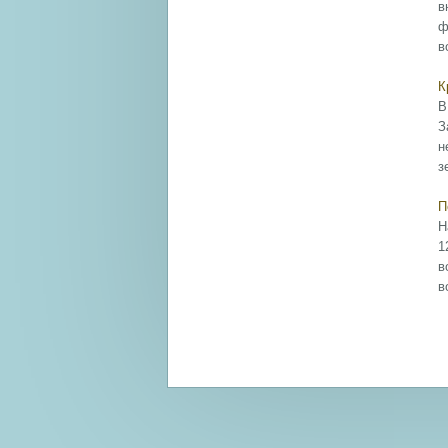
в
ф
в
К
В
З
н
з
П
Н
1
в
в