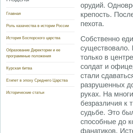
орудий. Одновр
крепость. Посл
Главная
пехота.
Роль казачества в истории России
Собственно еди
История Боспорского царства
существовало. 
Образование Директории и ее
только в центр
программные положения
солдат и офи­ц
Курская битва
стали сдаватьс
Египет в эпоху Среднего Царства
разрушенных до
руках. На многи
Исторические статьи
безразличия к т
судьбе. Это бы
способные до к
фанатиков. Ист