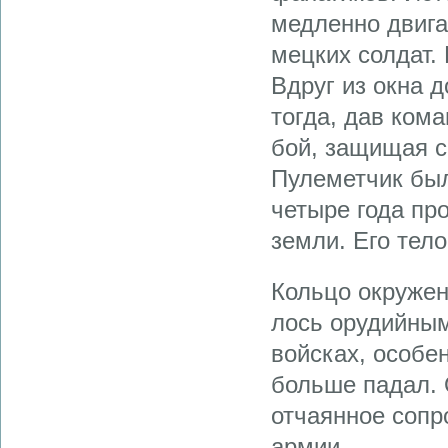
медленно двига
мецких солдат.
Вдруг из окна 
тогда, дав кома
бой, защи­щая 
Пулеметчик был
четыре года пр
земли. Его тел
Кольцо окружен
лось орудийны
войсках, особе
больше падал. 
отчаянное сопр
армии.