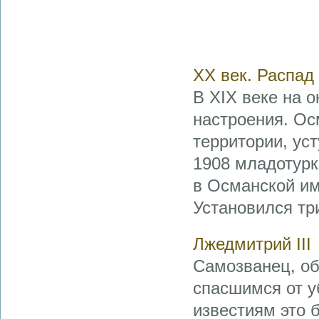
XX век. Распад
В XIX веке на 
настроения. Ос
территории, ус
1908 младотурк
в Османской им
Установился тр
Лжедмитрий III
Самозванец, о
спасшимся от у
известиям это 