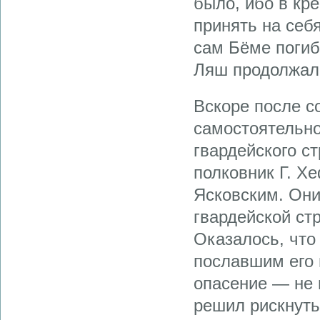
было, ибо в кр
принять на себ
сам Бёме погиб
Ляш продолжал
Вскоре после с
самостоятельно
гвардейского с
полковник Г. Х
Ясковским. Они
гвардейской ст
Оказалось, что
пославшим его 
опасение — не 
решил рискнуть