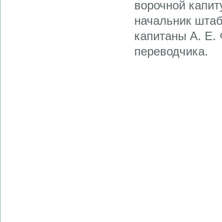
ворочной капи
началь­ник штаб
капитаны А. Е.
перевод­чика.