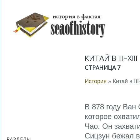
КИТАЙ В III–XII
СТРАНИЦА 7
История
» Китай в III
В 878 году Ван
которое охвати
Чао. Он захват
Сицзун бежал в
РАЗДЕЛЫ