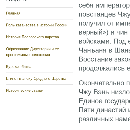
себя император
повстанцев Чжу
Главная
получил от имп
Роль казачества в истории России
верный») и чи
История Боспорского царства
войсками. Под е
Чанъаня в Шань
Образование Директории и ее
программные положения
Восстание зако
продолжались е
Курская битва
Египет в эпоху Среднего Царства
Окончательно п
Чжу Вэнь низло
Исторические статьи
Единое государ
Пяти династий 
различных наме