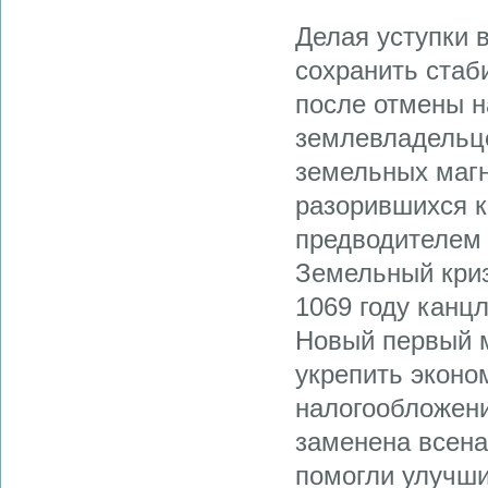
Делая уступки 
сохранить стаб
после отмены н
землевладельце
земельных маг
разорившихся к
предводителем 
Земельный криз
1069 году канц
Новый первый 
укрепить эконо
налогообложени
заменена всен
помогли улучши