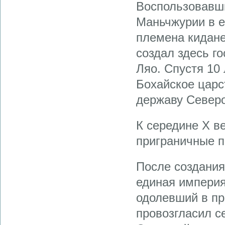
Воспользовавши
Маньчжурии в е
племена кидане
создал здесь г
Ляо. Спустя 10 
Бохайское царс
державу Северо
К середине X в
приграничные п
После создания
единая империя
одолевший в пр
провозгласил с