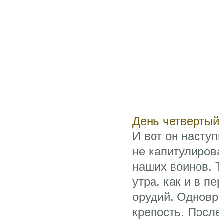
День четвертый
И вот он насту
не капитулиров
на­ших воинов.
утра, как и в п
орудий. Одновр
крепость. После