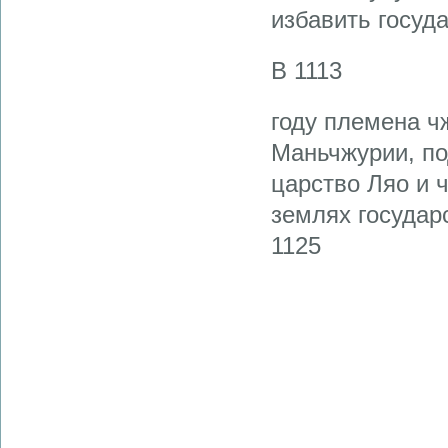
избавить госуд
В 1113
году племена ч
Маньчжурии, по
царство Ляо и 
землях государ
1125