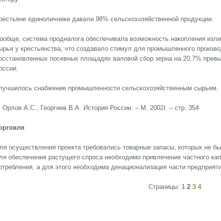
рестьяне единоличники давали 98% сельскохозяйственной продукции.
ообще, система продналога обеспечивала возможность накопления изли
ырья у крестьянства, что создавало стимул для промышленного производс
осстановленных посевных площадях валовой сбор зерна на 20,7% прев
оссии.
лучшилось снабжение промышленности сельскохозяйственным сырьем.
. Орлов А.С., Георгиев В.А. История России. – М. 2002г. – стр. 354
орговля
ля осуществления проекта требовались товарные запасы, которых не был
ля обеспечения растущего спроса необходимо привлечение частного кап
отребления, а для этого необходима денационализация части предприяти
Страницы:
1
2
3
4