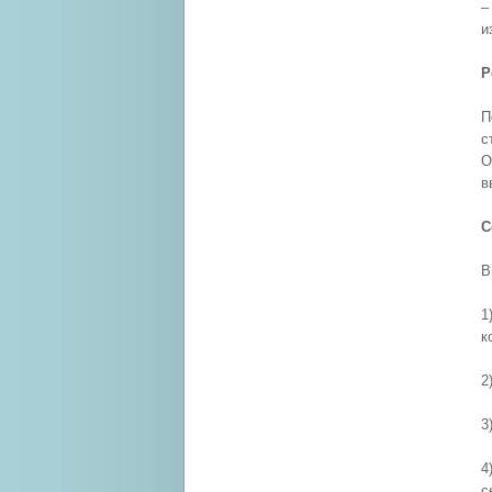
–
и
Р
П
с
О
в
С
В
1
к
2
3
4
с