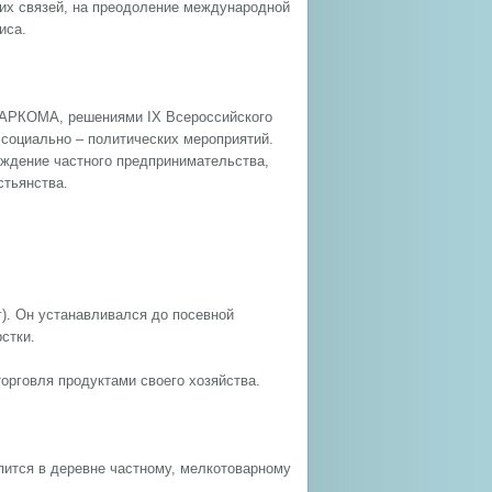
их связей, на преодоление международной
иса.
АРКОМА, решениями IХ Всероссийского
 социально – политических мероприятий.
ождение частного предпринимательства,
стьянства.
). Он устанавливался до посевной
стки.
орговля продуктами своего хозяйства.
пится в деревне частному, мелкотоварному