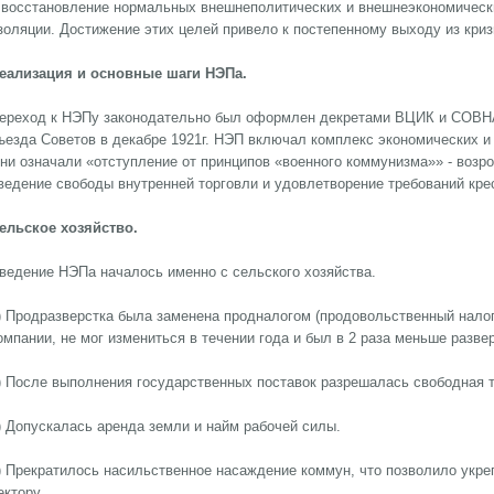
 восстановление нормальных внешнеполитических и внешнеэкономическ
золяции. Достижение этих целей привело к постепенному выходу из криз
еализация и основные шаги НЭПа.
ереход к НЭПу законодательно был оформлен декретами ВЦИК и СОВН
ъезда Советов в декабре 1921г. НЭП включал комплекс экономических и
ни означали «отступление от принципов «военного коммунизма»» - возр
ведение свободы внутренней торговли и удовлетворение требований кре
ельское хозяйство.
ведение НЭПа началось именно с сельского хозяйства.
) Продразверстка была заменена продналогом (продовольственный налог
омпании, не мог измениться в течении года и был в 2 раза меньше развер
) После выполнения государственных поставок разрешалась свободная т
) Допускалась аренда земли и найм рабочей силы.
) Прекратилось насильственное насаждение коммун, что позволило укре
ектору.