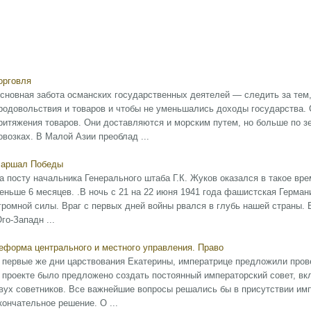
орговля
сновная забота османских государственных деятелей — следить за тем
родовольствия и товаров и чтобы не уменьшались доходы государства.
ритяжения товаров. Они доставляются и морским путем, но больше по зе
овозках. В Малой Азии преоблад ...
аршал Победы
а посту начальника Генерального штаба Г.К. Жуков оказался в такое вре
еньше 6 месяцев. .В ночь с 21 на 22 июня 1941 года фашистская Герма
громной силы. Враг с первых дней войны рвался в глубь нашей страны. 
го-Западн ...
еформа центрального и местного управления. Право
 первые же дни царствования Екатерины, императрице предложили пров
 проекте было предложено создать постоянный императорский совет, вк
вух советников. Все важнейшие вопросы решались бы в присутствии имп
кончательное решение. О ...