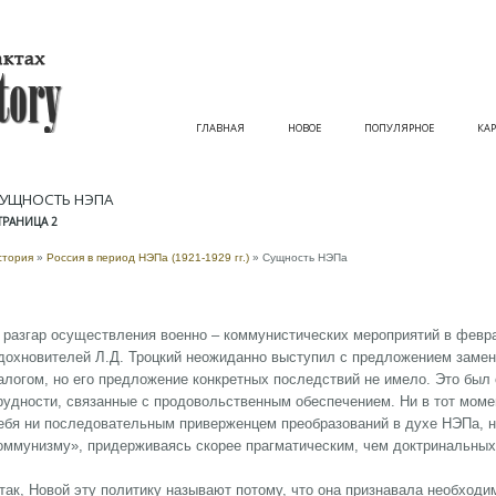
ГЛАВНАЯ
НОВОЕ
ПОПУЛЯРНОЕ
КАР
УЩНОСТЬ НЭПА
ТРАНИЦА 2
стория
»
Россия в период НЭПа (1921-1929 гг.)
» Сущность НЭПа
 разгар осуществления военно – коммунистических мероприятий в феврал
дохновителей Л.Д. Троцкий неожиданно выступил с предложением заме
алогом, но его предложение конкретных последствий не имело. Это был 
рудности, связанные с продовольственным обеспечением. Ни в тот момен
ебя ни последовательным приверженцем преобразований в духе НЭПа, н
оммунизму», придерживаясь скорее прагматическим, чем доктринальных
так, Новой эту политику называют потому, что она признавала необход