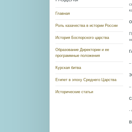
с
к
Главная
О
Роль казачества в истории России
П
История Боспорского царства
н
Образование Директории и ее
Г
программные положения
–
Курская битва
Э
Египет в эпоху Среднего Царства
–
Исторические статьи
С
-
В