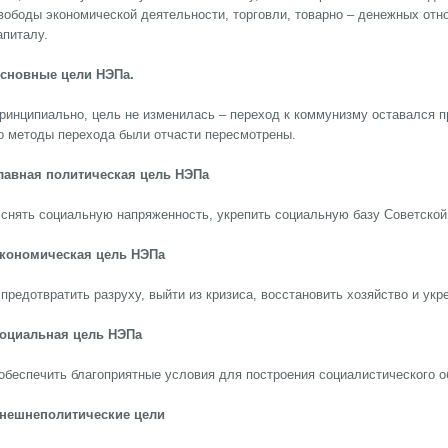
вободы экономической деятельности, торговли, товарно – денежных отно
апиталу.
сновные цели НЭПа.
ринципиально, цель не изменилась – переход к коммунизму оставался п
о методы перехода были отчасти пересмотрены.
лавная политическая цель НЭПа
 снять социальную напряженность, укрепить социальную базу Советской
кономическая цель НЭПа
 предотвратить разруху, выйти из кризиса, восстановить хозяйство и ук
оциальная цель НЭПа
 обеспечить благоприятные условия для построения социалистического о
нешнеполитические цели