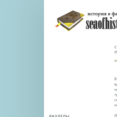
С
С
И
В
в
н
т
с
к
РАЗДЕЛЫ
И