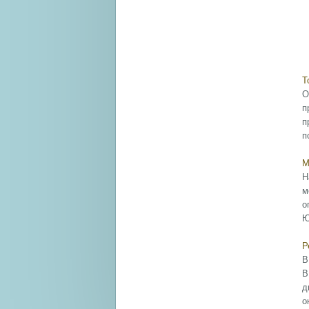
Т
О
п
п
п
М
Н
м
о
Ю
Р
В
В
д
о