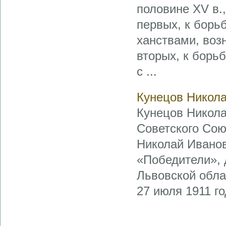
половине XV в.,
первых, к борь
ханствами, воз
вторых, к борь
с ...
Кунецов Никол
Кунецов Николай
Советского Сою
Николай Иванов
«Победители», 
Львовской обла
27 июля 1911 го