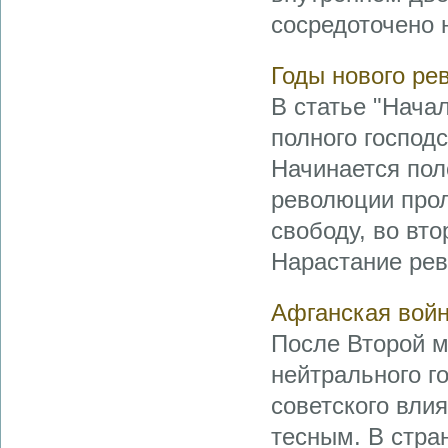
сосредоточено н
Годы нового ре
В статье "Нача
полного господ
Начинается пол
революции прол
свободу, во вт
Нарастание рев
Афганская война
После Второй м
нейтрального г
советского вли
тесным. В стра