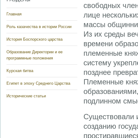
свободных член
лице нескольки
Главная
массы общинни
Роль казачества в истории России
Из их среды ве
История Боспорского царства
времени образо
племенные княж
Образование Директории и ее
программные положения
систему укрепл
позднее превра
Курская битва
Племенные кня
Египет в эпоху Среднего Царства
образованиями,
Исторические статьи
подлинном смыс
Существовали 
созданию госуд
простиравшиес