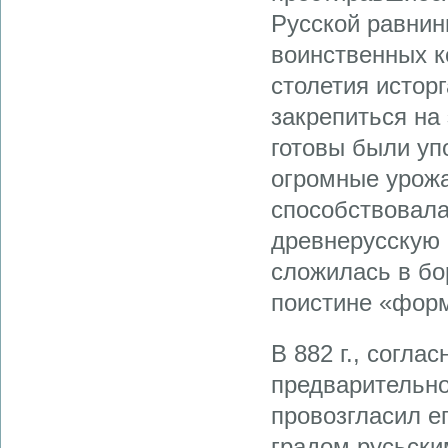
Русской равнин
воинственных к
столетия истор
закрепиться на
готовы были уп
огромные урожа
способствовала
древнерусскую 
сложилась в бо
поистине «форм
В 882 г., согла
предварительно
провозгласил ег
градом русьски