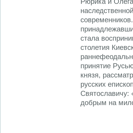
Рюрика и Олега
наследственной
современников.
принадлежавших
стала восприни
столетия Киевс
раннефеодальн
принятие Русью
князя, рассматр
русских еписко
Святославичу: 
добрым на мил