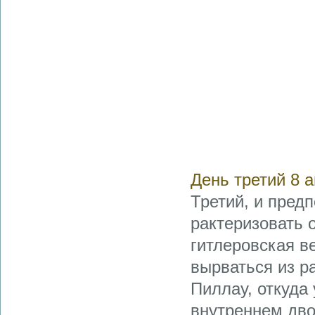
День третий 8 
Третий, и пред
рактеризовать 
гитлеровская в
вырваться из р
Пиллау, откуда
внутреннем дво