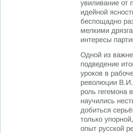
увиливание от 
идейной ясност
беспощадно ра
мелкими дрязга
интересы парти
Одной из важне
подведение ито
уроков в рабоч
революции В.И.
роль гегемона 
научились нест
добиться серьё
только упорной
опыт русской р