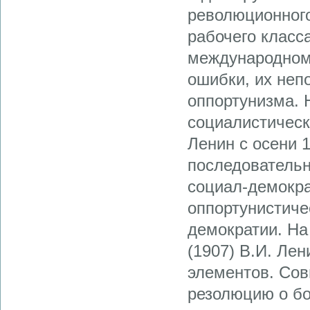
революционного
рабочего класс
международном
ошибки, их неп
оппортунизма. 
социалистическо
Ленин с осени 
последователь
социал-демокра
оппортунистиче
демократии. На
(1907) В.И. Ле
элементов. Сов
резолюцию о б