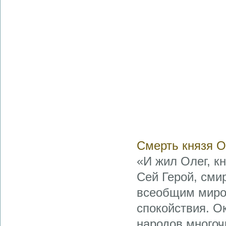
Смерть князя О
«И жил Олег, к
Сей Герой, сми
всеобщим миром
спокойствия. О
народов многоч