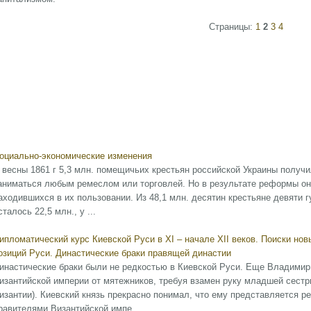
Страницы:
1
2
3
4
оциально-экономические изменения
 весны 1861 г 5,3 млн. помещичьих крестьян российской Украины получ
аниматься любым ремеслом или торговлей. Но в результате реформы он
аходившихся в их пользовании. Из 48,1 млн. десятин крестьяне девяти 
сталось 22,5 млн., у ...
ипломатический курс Киевской Руси в XI – начале XII веков. Поиски н
озиций Руси. Династические браки правящей династии
инастические браки были не редкостью в Киевской Руси. Еще Владимир 
изантийской империи от мятежников, требуя взамен руку младшей сестр
изантии). Киевский князь прекрасно понимал, что ему представляется р
равителями Византийской импе ...