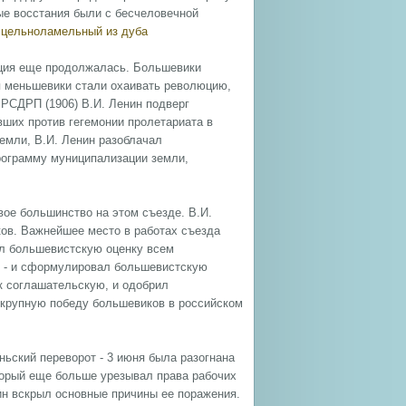
ые восстания были с бесчеловечной
 цельноламельный из дуба
юция еще продолжалась. Большевики
я меньшевики стали охаивать революцию,
 РСДРП (1906) В.И. Ленин подверг
ших против гегемонии пролетариата в
емли, В.И. Ленин разоблачал
ограмму муниципализации земли,
ое большинство на этом съезде. В.И.
ов. Важнейшее место в работах съезда
ал большевистскую оценку всем
м - и сформулировал большевистскую
ак соглашательскую, и одобрил
 крупную победу большевиков в российском
ньский переворот - 3 июня была разогнана
торый еще больше урезывал права рабочих
ин вскрыл основные причины ее поражения.