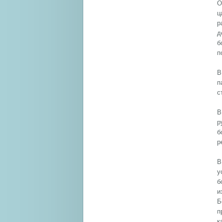
О
ц
р
д
б
п
В
п
с
В
р
б
р
В
у
б
и
Б
п
к