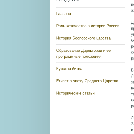
п
ж
Главная
Д
Роль казачества в истории России
п
у
История Боспорского царства
б
р
Образование Директории и ее
с
программные положения
р
Курская битва
В
Л
Египет в эпоху Среднего Царства
з
н
Исторические статьи
т
б
р
Л
2
и