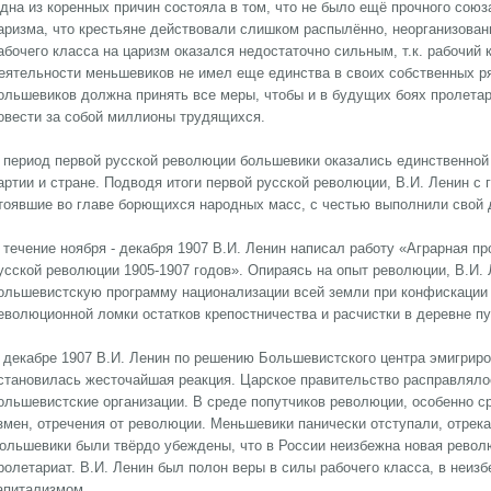
дна из коренных причин состояла в том, что не было ещё прочного союза
аризма, что крестьяне действовали слишком распылённо, неорганизованн
абочего класса на царизм оказался недостаточно сильным, т.к. рабочий 
еятельности меньшевиков не имел еще единства в своих собственных ряд
ольшевиков должна принять все меры, чтобы и в будущих боях пролетар
овести за собой миллионы трудящихся.
 период первой русской революции большевики оказались единственной
артии и стране. Подводя итоги первой русской революции, В.И. Ленин с
тоявшие во главе борющихся народных масс, с честью выполнили свой 
 течение ноября - декабря 1907 В.И. Ленин написал работу «Аграрная п
усской революции 1905-1907 годов». Опираясь на опыт революции, В.И.
ольшевистскую программу национализации всей земли при конфискации
еволюционной ломки остатков крепостничества и расчистки в деревне пу
 декабре 1907 В.И. Ленин по решению Большевистского центра эмигриров
становилась жесточайшая реакция. Царское правительство расправляло
ольшевистские организации. В среде попутчиков революции, особенно с
змен, отречения от революции. Меньшевики панически отступали, отрек
ольшевики были твёрдо убеждены, что в России неизбежна новая револ
ролетариат. В.И. Ленин был полон веры в силы рабочего класса, в неиз
апитализмом.