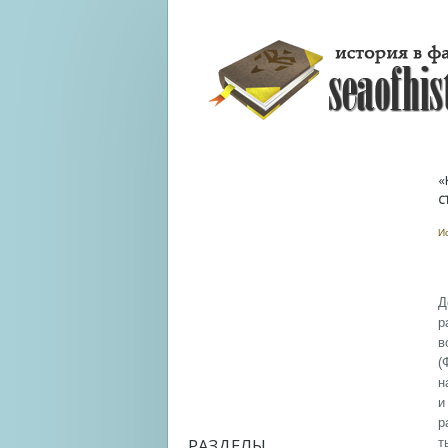
«
С
И
Д
р
в
(
н
и
р
РАЗДЕЛЫ
т