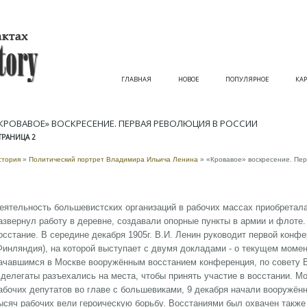
ГЛАВНАЯ
НОВОЕ
ПОПУЛЯРНОЕ
КАР
КРОВАВОЕ» ВОСКРЕСЕНИЕ. ПЕРВАЯ РЕВОЛЮЦИЯ В РОССИИ
ТРАНИЦА 2
стория
»
Политический портрет Владимира Ильича Ленина
» «Кровавое» воскресение. Пер
еятельность большевистских организаций в рабочих массах приобретал
азвернул работу в деревне, создавали опорные пункты в армии и флоте
осстание. В середине декабря 1905г. В.И. Ленин руководит первой кон
Финляндия), на которой выступает с двумя докладами - о текущем момент
ачавшимся в Москве вооружённым восстанием конференция, по совету В
 делегаты разъехались на места, чтобы принять участие в восстании. 
абочих депутатов во главе с большевиками, 9 декабря начали вооружённ
ысяч рабочих вели героическую борьбу. Восстаниями был охвачен также 