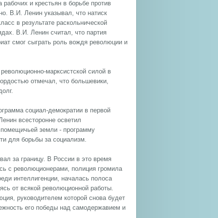
 рабочих и крестьян в борьбе против
о. В.И. Ленин указывал, что натиск
класс в результате раскольнической
ах. В.И. Ленин считал, что партия
иат смог сыграть роль вождя революции и
 революционно-марксистской силой в
 гордостью отмечал, что большевики,
долг.
рограмма социал-демократии в первой
 Ленин всесторонне осветил
 помещичьей земли - программу
ти для борьбы за социализм.
ал за границу. В России в это время
сь с революционерами, полиция громила
реди интеллигенции, началась полоса
аясь от всякой революционной работы.
юция, руководителем которой снова будет
бежность его победы над самодержавием и