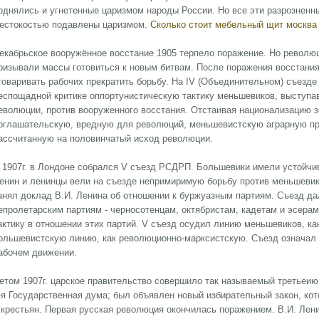
однялись и угнетенные царизмом народы России. Но все эти разрозненн
естокостью подавлены царизмом.
Сколько стоит мебельный щит москва
екабрьское вооружённое восстание 1905 терпело поражение. Но револ
ризывали массы готовиться к новым битвам. После поражения восстани
говаривать рабочих прекратить борьбу. На IV (Объединительном) съезде
еспощадной критике оппортунистическую тактику меньшевиков, выступав
еволюции, против вооруженного восстания. Отстаивая национализацию з
оглашательскую, вредную для революций, меньшевистскую аграрную пр
ассчитанную на половинчатый исход революции.
 1907г. в Лондоне собрался V съезд РСДРП. Большевики имели устойчив
енин и ленинцы вели на съезде непримиримую борьбу против меньшевик
анял доклад В.И. Ленина об отношении к буржуазным партиям. Съезд д
епролетарским партиям - черносотенцам, октябристам, кадетам и эсера
актику в отношении этих партий. V съезд осудил линию меньшевиков, к
ольшевистскую линию, как революционно-марксистскую. Съезд означал
абочем движении.
етом 1907г. царское правительство совершило так называемый третьеию
-я Государственная дума; был объявлен новый избирательный закон, ко
 крестьян. Первая русская революция окончилась поражением. В.И. Лен