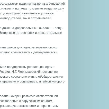
о результатом развития рыночных отношений
никает и получает развитие тогда, когда у
их усилий для повышения в условиях
оизводителей, так и потребителей.
ия даже на добровольных началах — вещь
йственные потребности и лишь отдельных
динившихся для удовлетворения своих
омощью совместного и демократически
 были предприняты революционером-
России, Н.Г. Чернышевский постепенно
ысокого социального типа обобществления
еративного социализма, ячейкой которого
вались очерки развития отечественной
сопоставления с зарубежным опытом.
скрывающих возможности и перспективы