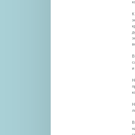
к
К
э
к
д
э
в
В
с
и
Н
п
к
Н
л
В
н
с