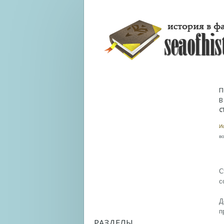
П
В
С
И
в
С
с
Д
п
РАЗДЕЛЫ