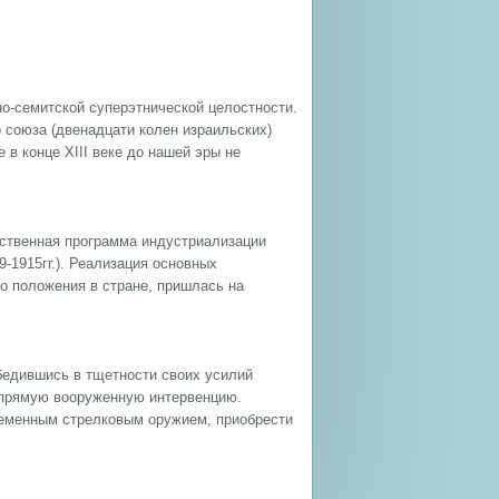
о-семитской суперэтнической целостности.
 союза (двенадцати колен израильских)
 в конце XIII веке до нашей эры не
рственная программа индустриализации
-1915гг.). Реализация основных
о положения в стране, пришлась на
бедившись в тщетности своих усилий
 прямую вооруженную интервенцию.
ременным стрелковым оружием, приобрести