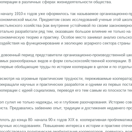
ооперации в различных сферах жизнедеятельности общества.
 началу 1910-х годов уже оформилось так называемое организационно-
кономической мысли. Предметом своих исследований ученые этой школ
рестьянского хозяйства (как внутренне устойчивой по своим закономерн
етально разработали ряд тем, оказавших большое влияние не только на
кономическую теорию и практику. Особое место занимал анализ сельско
оздействия на функционирование и эволюцию аграрного сектора страны
 довоенный период представители организационно-производственной шк
амых разнообразных видов и форм сельскохозяйственной кооперации. В
 первые обобщающие труды по истории кооперации в целом и по отдель
есмотря на огромные практические трудности, переживаемые кооператора
рекращали научных и практических разработок и одними из первых пост
ооперации с идеей социализма, переводя его тем самым из плоскости те
эп сулил не только надежды, но и глубокие разочарования. Историю сов
иста. Предавались забвению опыт, традиции и достижения недавнего пр
плоть до конца 80- начала 90-х годов XIX в. кооперативная проблематик
аучных исследованиях. Повышению интереса к истории и практике отече
пособствовала политическая реабилитация кооператоров, появилась воз