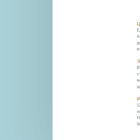
Ц
Е
А
д
в
Э
В
с
м
ц
И
1
н
Н
б