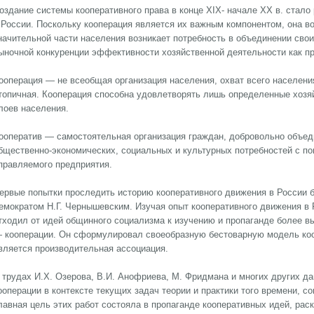
оздание системы кооперативного права в конце XIX- начале XX в. стал
 России. Поскольку кооперация является их важным компонентом, она воз
начительной части населения возникает потребность в объединении сво
ыночной конкуренции эффективности хозяйственной деятельности как пр
ооперация — не всеобщая организация населения, охват всего населен
топичная. Кооперация способна удовлетворять лишь определенные хозя
лоев населения.
ооператив — самостоятельная организация граждан, добровольно объе
бщественно-экономических, социальных и культурных потребностей с п
правляемого предприятия.
ервые попытки проследить историю кооперативного движения в России
емократом Н.Г. Чернышевским. Изучая опыт кооперативного движения в 
тходил от идей общинного социализма к изучению и пропаганде более в
 кооперации. Он сформулировал своеобразную бестоварную модель кооп
вляется производительная ассоциация.
 трудах И.Х. Озерова, В.И. Анофриева, М. Фридмана и многих других да
ооперации в контексте текущих задач теории и практики того времени, 
лавная цель этих работ состояла в пропаганде кооперативных идей, ра