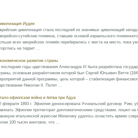
ивилизация Иудеи
врейская цивилизация стала последней из значимых цивилизаций западн
морейско-сутийские племена, ставшие основой израильского племенного
ольше всех аморейских племён перебирались с места на место, пока уже
торглись на террит ...
кономическое развитие страны
 последние годы царствования Александра III была разработана госуда
траны, основным разработчиком которой был Сергей Юльевич Витте (1849
ероприятий данной программы, цель которой – стабилизация финансовог
арствование Николая II. Полит ...
тало-эфиопская война и битва при Адуа
2 февраля 1893 г. Эфиопия денонсировала Уччиальский договор. Рим, у
авязать Эфиопии протекторат дипломатическими средствами, пошел на
акануне итальянской агрессии Менелику удалось оснастить армию сов
олее 100 тысяч винтовок, что ...