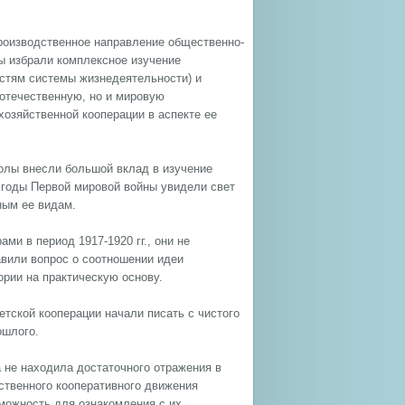
производственное направление общественно-
ы избрали комплексное изучение
остям системы жизнедеятельности) и
 отечественную, но и мировую
хозяйственной кооперации в аспекте ее
олы внесли большой вклад в изучение
 годы Первой мировой войны увидели свет
ным ее видам.
ми в период 1917-1920 гг., они не
авили вопрос о соотношении идеи
ории на практическую основу.
етской кооперации начали писать с чистого
ошлого.
а не находила достаточного отражения в
ственного кооперативного движения
можность для ознакомления с их