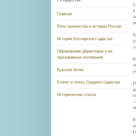
С
в
Главная
з
р
Роль казачества в истории России
К
История Боспорского царства
у
с
Образование Директории и ее
программные положения
К
о
Курская битва
у
Египет в эпоху Среднего Царства
П
д
Исторические статьи
о
—
я
В
к
Г