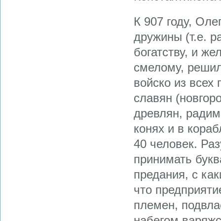
К 907 году, Оле
дружины (т.е. р
богатству, и же
смелому, решил
войско из всех
славян (новгоро
древлян, радим
конях и в кора
40 человек. Ра
принимать буква
предания, с как
что предприяти
племен, подвла
набегом варяжс