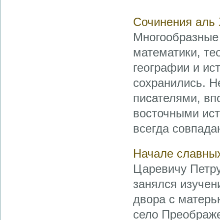
Сочинения аль
Многообразные
математики, те
географии и ис
сохранились. Н
писателями, в
восточными ист
всегда совпадаю
Начале славн
Царевичу Петру
занялся изучен
двора с матер
село Преображе