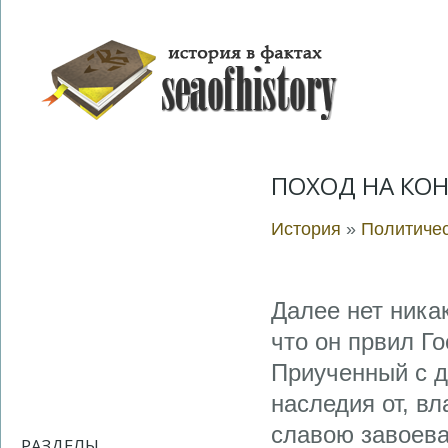
ПОХОД НА КО
История
»
Политичес
Далее нет ника
что он првил Го
Приученный с д
наследия от, в
славою завоева
РАЗДЕЛЫ