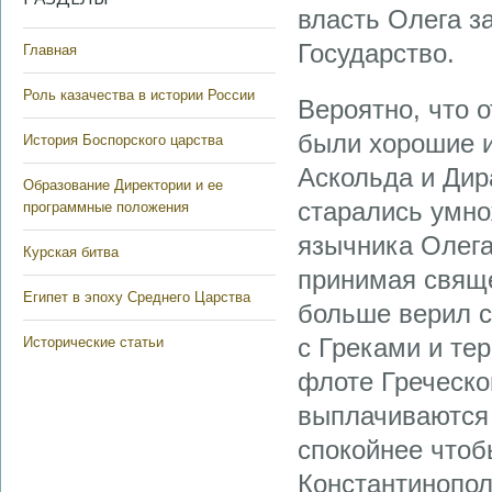
власть Олега за
Государство.
Главная
Роль казачества в истории России
Вероятно, что 
были хорошие и
История Боспорского царства
Аскольда и Дир
Образование Директории и ее
старались умно
программные положения
язычника Олега
Курская битва
принимая свяще
Египет в эпоху Среднего Царства
больше верил с
с Греками и те
Исторические статьи
флоте Греческо
выплачиваются 
спокойнее чтоб
Константинополь