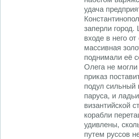
удача предприя
Константинополе
заперли город. 
входе в него от
массивная золо
поднимали её со
Олега не могли 
приказ постави
подул сильный 
паруса, и ладь
византийской с
корабли перета
удивлены, скол
путем руссов не