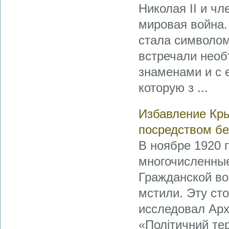
Николая II и ч
мировая война.
стала символом
встречали необ
знаменами и с е
которую з ...
Избавление Кры
посредством бе
В ноябре 1920 
многочисленные
Гражданской во
мстили. Эту ст
исследовал Ар
«Політичний тер