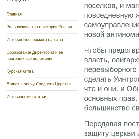
поселков, и ма
повседневную ж
Главная
самоуправление
Роль казачества в истории России
новой антиноми
История Боспорского царства
Чтобы предотвр
Образование Директории и ее
власть, олигар
программные положения
перевыборного 
Курская битва
сделать Уинтро
Египет в эпоху Среднего Царства
что и они, и О
основных прав.
Исторические статьи
большинство с
Передавая пост
защиту церкви и