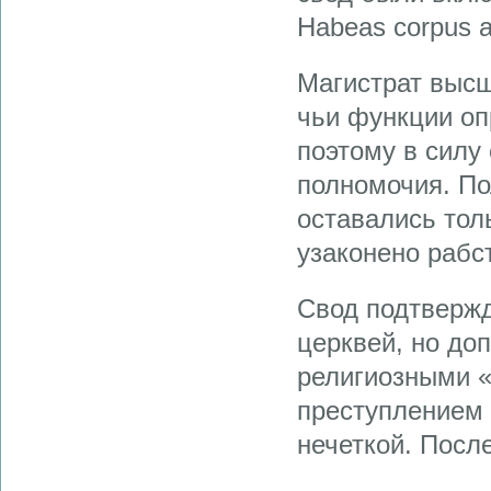
Habeas corpus a
Магистрат высш
чьи функции оп
поэтому в силу
полномочия. П
оставались тол
узаконено рабс
Свод подтвержд
церквей, но до
религиозными 
преступлением 
нечеткой. Посл