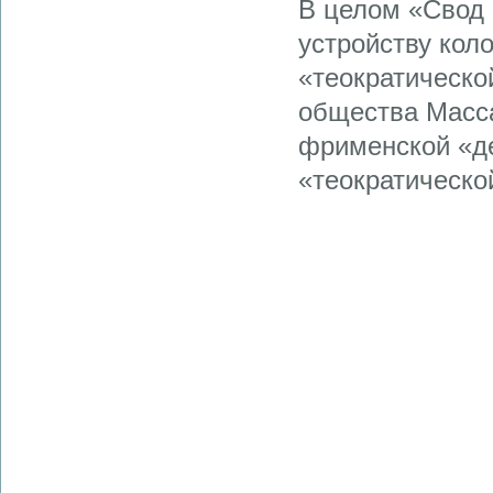
В целом «Свод 
устройству кол
«теократическо
общества Масс
фрименской «д
«теократическо