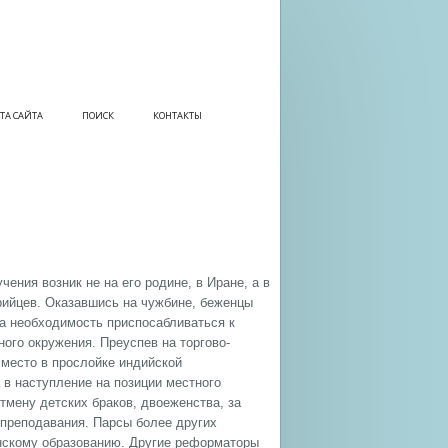
ТА САЙТА
ПОИСК
КОНТАКТЫ
ения возник не на его родине, в Иране, а в
рийцев. Оказавшись на чужбине, беженцы
ла необходимость приспосабливаться к
ого окружения. Преуспев на торгово-
место в прослойке индийской
 в наступление на позиции местного
отмену детских браков, двоеженства, за
преподавания. Парсы более других
женскому образованию. Другие реформаторы