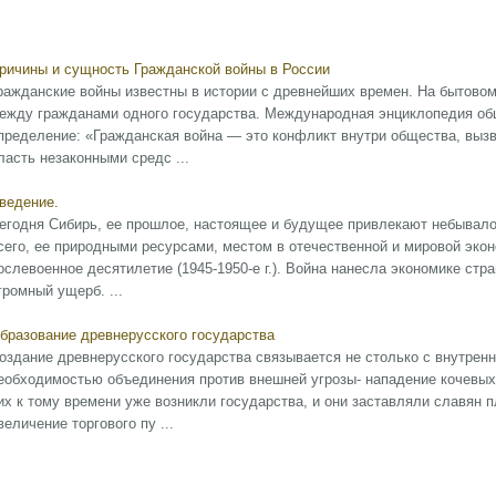
ричины и сущность Гражданской войны в России
ражданские войны известны в истории с древнейших времен. На бытовом
ежду гражданами одного государства. Международная энциклопедия об
пределение: «Гражданская война — это конфликт внутри общества, выз
ласть незаконными средс ...
ведение.
егодня Сибирь, ее прошлое, настоящее и будущее привлекают небывало
сего, ее природными ресурсами, местом в отечественной и мировой эко
ослевоенное десятилетие (1945-1950-е г.). Война нанесла экономике стр
громный ущерб. ...
бразование древнерусского государства
оздание древнерусского государства связывается не столько с внутрен
еобходимостью объединения против внешней угрозы- нападение кочевых 
их к тому времени уже возникли государства, и они заставляли славян 
величение торгового пу ...