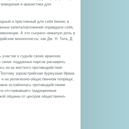
игиоведения и иранистики для
одный и престижный для себя бизнес в
анные капиталовложения оправдали себя,
революции. А это сыграло немалую роль в
ийские монополисты, как Дж. Н. Тата, Д.
 участие к судьбе своих иранских
ю своих подданных-парсов расширить
ось из-за жесткого противодействия
 Поэтому зороастрийская буржуазия Ирана
ле и на религиозно-общественном поприще,
извне ослаблялась противодействием
рно отстаивавшего традиционные
ской общины от центров общественно-