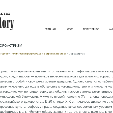
ГЛАВНАЯ
НОВОЕ
ПОПУЛЯРНОЕ
КАР
ОРОАСТРИЗМ
стория
»
Религиозная реформация в странах Востока
» Зороастризм
ороастризм примечателен тем, что главный очаг реформации этого вероуч
ндии, среди парсов — потомков переселившихся туда иранских зороаст
ринесли с собой и свои религиозные традиции. Однако силу их ослабля
овым условиям, да еще в обстановке многонационального и инорелигиозн
остовщическом поприще, верхушка общины парсов заняла затем видное 
омпрадорской буржуазии. А уже ко второй половине XVIII в. она перешла
ороастрийского духовенства. В 20-х годах ХIХ в. началось движение за 
прощение культа, реформу права, создание школ современным уровнем 
риобщились к английскому образу жизни, к театру, спорту, наконец, к 