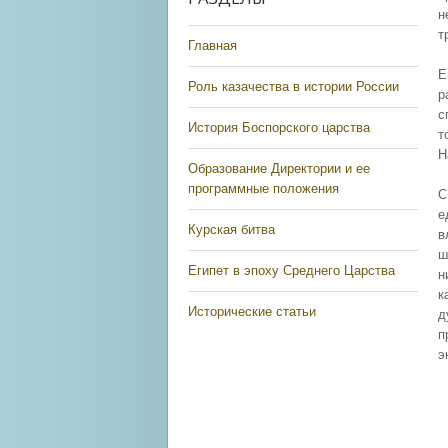
н
т
Главная
Е
Роль казачества в истории России
р
с
История Боспорского царства
т
Н
Образование Директории и ее
программные положения
С
е
Курская битва
в
ш
Египет в эпоху Среднего Царства
н
к
Исторические статьи
д
п
э