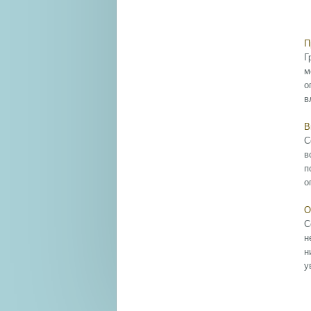
П
Г
м
о
в
В
С
в
п
о
О
С
н
н
у