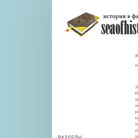
З
И
З
И
п
н
р
к
з
у
РАЗДЕЛЫ
п