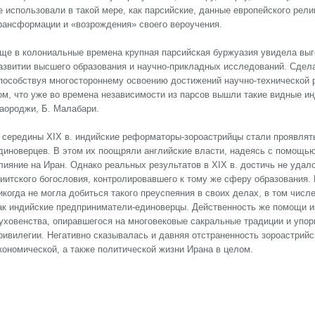
е использовали в такой мере, как парсийские, данные европейского рел
рансформации и «возрождения» своего вероучения.
ще в колониальные времена крупная парсийская буржуазия увидела выг
азвитии высшего образования и научно-прикладных исследований. Сдел
пособствуя многостороннему освоению достижений научно-технической 
ом, что уже во времена независимости из парсов вышли такие видные инд
аороджи, Б. Малабари.
 середины XIX в. индийские реформаторы-зороастрийцы стали проявлять
диноверцев. В этом их поощряли английские власти, надеясь с помощь
лияние на Иран. Однако реальных результатов в XIX в. достичь не удал
иитского богословия, контролировавшего к тому же сферу образования.
икогда не могла добиться такого преуспеяния в своих делах, в том чис
ак индийские предприниматели-единоверцы. Действенность же помощи 
уховенства, опиравшегося на многовековые сакральные традиции и упо
ривилегии. Негативно сказывалась и давняя отстраненность зороастрий
кономической, а также политической жизни Ирана в целом.