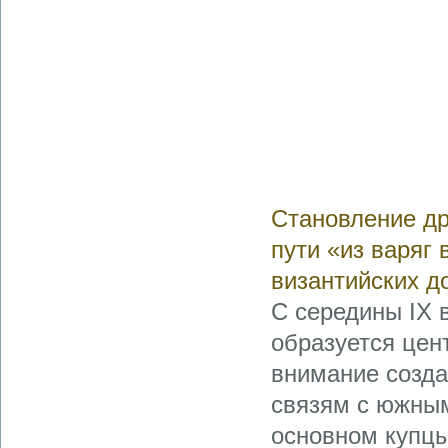
Становление др
пути «из варяг 
византийских д
С середины IX 
образуется цен
внимание созда
связям с южным
основном купцы