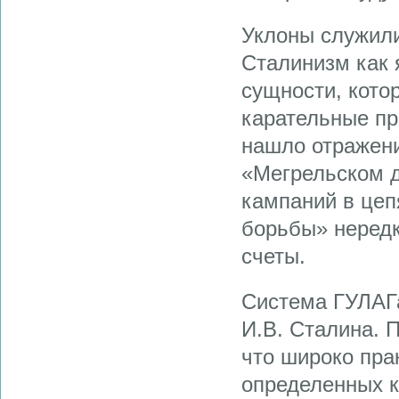
Уклоны служил
Сталинизм как 
сущности, кото
карательные пр
нашло отражени
«Мегрельском д
кампаний в цеп
борьбы» нередк
счеты.
Система ГУЛАГа
И.В. Сталина. 
что широко пра
определенных к