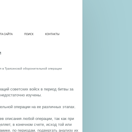
ТА САЙТА
ПОИСК
КОНТАКТЫ
И
л в Туапсинской оборонительной операции
аций советских войск в период битвы за
 недостаточно изучены.
тельной операции на ее различных этапах.
в описания любой операции, так как при
ляет, в конечном счете, исход той или
амике, по периодам, подвергать анализу их