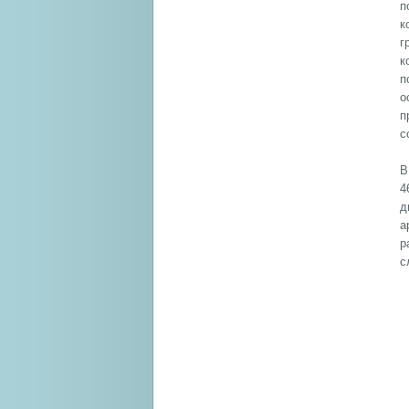
п
к
г
к
п
о
п
с
В
4
д
а
р
с