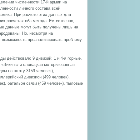
елении численности 17-й армии на
сленности личного состава всей
велика. При расчете этих данных для
оих расчетах оба метода. Естественно,
ые данные могут быть получены лишь на
ародованы. Но, несмотря на
т возможность проанализировать проблему
ды действовало 9 дивизий: 1 и 4-я горные,
СС «Викинг» и словацкая моторизованная
дом по штату 3159 человек),
иллерийский дивизион (499 человек),
к), батальон связи (459 человек), тыловые