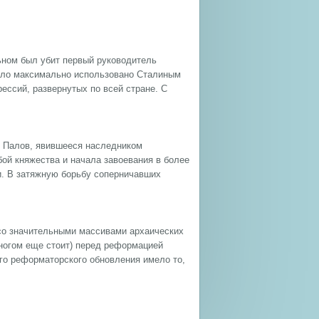
льном был убит первый руководитель
было максимально использовано Сталиным
ессий, развернутых по всей стране. С
во Палов, явившееся наследником
ой княжества и начала завоевания в более
и. В затяжную борьбу соперничавших
 со значительными массивами архаических
многом еще стоит) перед реформацией
го реформаторского обновления имело то,