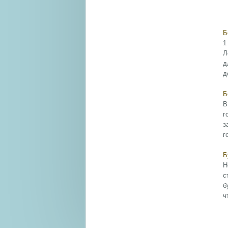
Б
1
Л
д
д
Б
В
г
з
г
Б
Н
с
б
ч