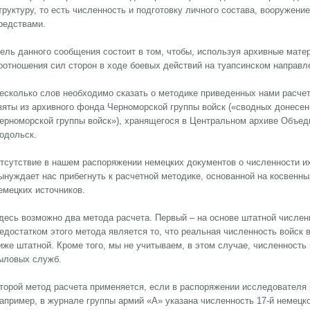
труктуру, то есть численность и подготовку личного состава, вооружен
редствами.
ель данного сообщения состоит в том, чтобы, используя архивные мате
оотношения сил сторон в ходе боевых действий на туапсинском направл
есколько слов необходимо сказать о методике приведенных нами расчет
зяты из архивного фонда Черноморской группы войск («сводных донесен
ерноморской группы войск»), хранящегося в Центральном архиве Объед
одольск.
тсутствие в нашем распоряжении немецких документов о численности их
ынуждает нас прибегнуть к расчетной методике, основанной на косвенны
емецких источников.
десь возможно два метода расчета. Первый – на основе штатной числен
едостатком этого метода является то, что реальная численность войск 
иже штатной. Кроме того, мы не учитываем, в этом случае, численность
ыловых служб.
торой метод расчета применяется, если в распоряжении исследователя 
апример, в журнале группы армий «А» указана численность 17-й немецк