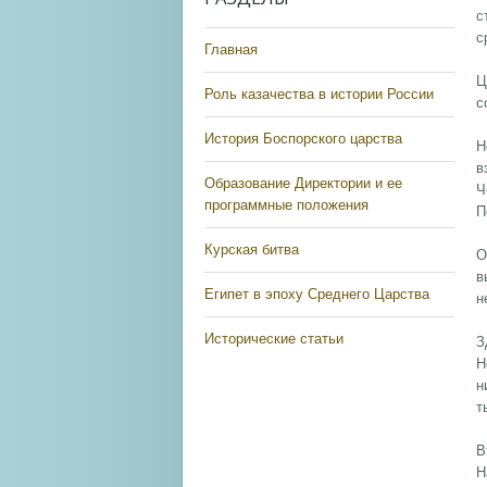
с
с
Главная
Ц
Роль казачества в истории России
с
История Боспорского царства
Н
в
Образование Директории и ее
Ч
программные положения
П
Курская битва
О
в
Египет в эпоху Среднего Царства
н
Исторические статьи
З
Н
н
т
В
Н