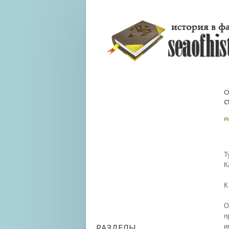
О
С
И
Т
К
К
О
п
РАЗДЕЛЫ
и