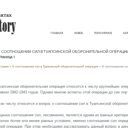
ГЛАВНАЯ
НОВОЕ
ПОПУЛЯРНОЕ
КАР
 СООТНОШЕНИИ СИЛ В ТУАПСИНСКОЙ ОБОРОНИТЕЛЬНОЙ ОПЕРАЦИ
ТРАНИЦА 1
стория
»
О соотношении сил в Туапсинской оборонительной операции
» О соотношении си
уапсинская оборонительная операция относится к числу крупнейших опер
авказ 1942-1943 годов. Однако многие аспекты этой операции до сих пор
 их числу относится и вопрос о соотношении сил в Туапсинской оборони
ценка соотношения сил, несомненно, является одним из важных критерие
рочих более или менее равных условиях, именно соотношение сил опреде
ной операции. При этом необходимо рассматривать данный вопрос в дин