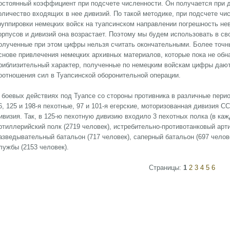
остоянный коэффициент при подсчете численности. Он получается при д
оличество входящих в нее дивизий. По такой методике, при подсчете чи
руппировки немецких войск на туапсинском направлении погрешность не
орпусов и дивизий она возрастает. Поэтому мы будем использовать в св
олученные при этом цифры нельзя считать окончательными. Более точн
снове привлечения немецких архивных материалов, которые пока не обн
риблизительный характер, полученные по немецким войскам цифры даю
оотношения сил в Туапсинской оборонительной операции.
 боевых действиях под Туапсе со стороны противника в различные перио
6, 125 и 198-я пехотные, 97 и 101-я егерские, моторизованная дивизия 
ивизия. Так, в 125-ю пехотную дивизию входило 3 пехотных полка (в каж
ртиллерийский полк (2719 человек), истребительно-противотанковый арт
азведывательный батальон (717 человек), саперный батальон (697 челове
лужбы (2153 человек).
Страницы:
1
2
3
4
5
6