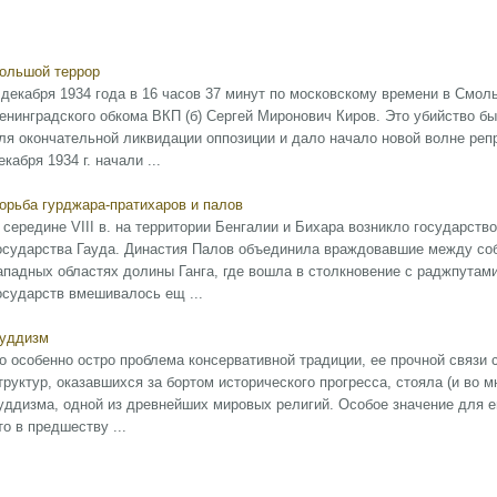
ольшой террор
 декабря 1934 года в 16 часов 37 минут по московскому времени в Смо
енинградского обкома ВКП (б) Сергей Миронович Киров. Это убийство 
ля окончательной ликвидации оппозиции и дало начало новой волне репр
екабря 1934 г. начали ...
орьба гурджара-пратихаров и палов
 середине VIII в. на территории Бенгалии и Бихара возникло государст
осударства Гауда. Династия Палов объединила враждовавшие между соб
ападных областях долины Ганга, где вошла в столкновение с раджпутам
осударств вмешивалось ещ ...
уддизм
о особенно остро проблема консервативной традиции, ее прочной связи
труктур, оказавшихся за бортом исторического прогресса, стояла (и во 
уддизма, одной из древнейших мировых религий. Особое значение для е
то в предшеству ...