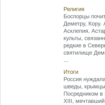
Религия
Боспорцы почит
Деметру, Кору.
Асклепия, Аста
культы, связан
редкие в Севе
святилище Деме
...
Итоги
Россия нуждала
шведы, крымцы
Посредником в 
XIII, мечтавши