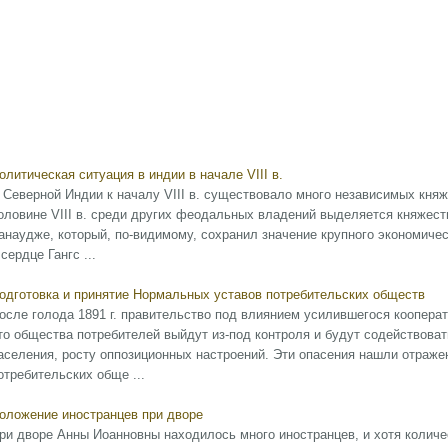
олитическая ситуация в индии в начале VIII в.
 Северной Индии к началу VIII в. существовало много независимых княж
оловине VIII в. среди других феодальных владений выделяется княжест
анаудже, который, по-видимому, сохранил значение крупного экономиче
 сердце Гангс ...
одготовка и принятие Нормальных уставов потребительских обществ
осле голода 1891 г. правительство под влиянием усилившегося коопера
то общества потребителей выйдут из-под контроля и будут содействова
аселения, росту оппозиционных настроений. Эти опасения нашли отраже
отребительских обще ...
оложение иностранцев при дворе
ри дворе Анны Иоанновны находилось много иностранцев, и хотя количес