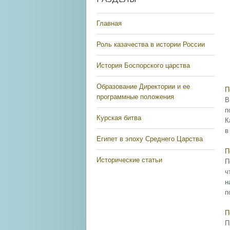
Главная
Роль казачества в истории России
История Боспорского царства
Образование Директории и ее
П
программные положения
В
п
Курская битва
К
в
Египет в эпоху Среднего Царства
П
Исторические статьи
П
ч
н
п
П
П