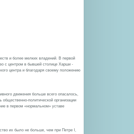
еств и более мелких владений. В первой
во с центром в бывшей столице Харши -
ского центра и благодаря своему положению
тивного движения больше всего опасалось,
ть общественно-политической организации
ние в первом «нормальном» уставе
тво их было не больше, чем при Петре I,