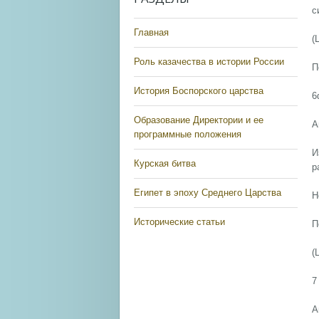
с
Главная
(
Роль казачества в истории России
П
История Боспорского царства
6
Образование Директории и ее
А
программные положения
И
Курская битва
р
Египет в эпоху Среднего Царства
Н
Исторические статьи
П
(
7
А