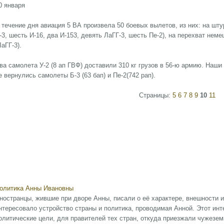
0 января
 течение дня авиация 5 ВА произвела 50 боевых вылетов, из них: на штур
-3, шесть И-16, два И-153, девять ЛаГГ-3, шесть Пе-2), на перехват нем
ЛаГГ-3).
ва самолета У-2 (8 ап ГВФ) доставили 310 кг грузов в 56-ю армию. Наши
е вернулись самолеты Б-3 (63 бап) и Пе-2(742 рап).
Страницы:
5
6
7
8
9
10
11
олитика Анны Ивановны
ностранцы, жившие при дворе Анны, писали о её характере, внешности и
нтересовало устройство страны и политика, проводимая Анной. Этот инт
олитические цели, для правителей тех стран, откуда приезжали чужезем