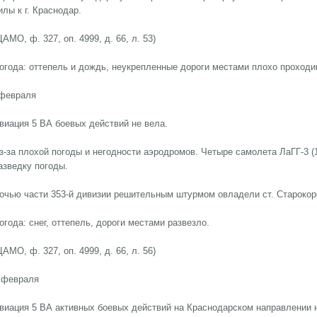
илы к г. Краснодар.
ЦАМО, ф. 327, оп. 4999, д. 66, л. 53)
огода: оттепель и дождь, неукрепленные дороги местами плохо проходи
февраля
виация 5 ВА боевых действий не вела.
з-за плохой погоды и негодности аэродромов. Четыре самолета ЛаГГ-3 (16
азведку погоды.
очью части 353-й дивизии решительным штурмом овладели ст. Старокор
огода: снег, оттепель, дороги местами развезло.
ЦАМО, ф. 327, оп. 4999, д. 66, л. 56)
 февраля
виация 5 ВА активных боевых действий на Краснодарском направлении 