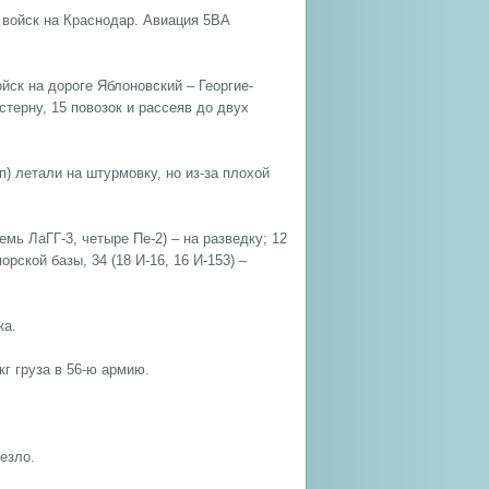
 войск на Краснодар. Авиация 5ВА
ск на дороге Яблоновский – Георгие-
терну, 15 повозок и рассеяв до двух
) летали на штурмовку, но из-за плохой
мь ЛаГГ-3, четыре Пе-2) – на разведку; 12
орской базы, 34 (18 И-16, 16 И-153) –
ка.
г груза в 56-ю армию.
езло.