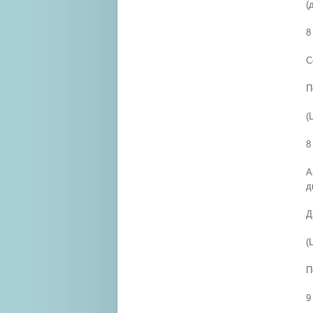
(
8
С
П
(
8
А
д
Д
(
П
9