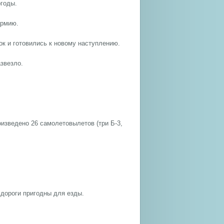
огоды.
армию.
ок и готовились к новому наступлению.
азвезло.
изведено 26 самолетовылетов (три Б-3,
 дороги пригодны для езды.