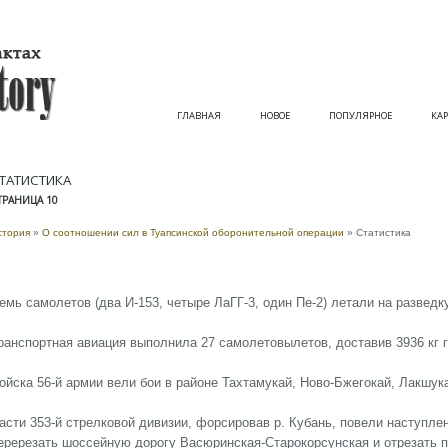
ГЛАВНАЯ
НОВОЕ
ПОПУЛЯРНОЕ
КАР
ТАТИСТИКА
ТРАНИЦА 10
стория
»
О соотношении сил в Туапсинской оборонительной операции
» Статистика
емь самолетов (два И-153, четыре ЛаГГ-3, один Пе-2) летали на разведку
ранспортная авиация выполнила 27 самолетовылетов, доставив 3936 кг г
ойска 56-й армии вели бои в районе Тахтамукай, Ново-Бжегокай, Лакшук
асти 353-й стрелковой дивизии, форсировав р. Кубань, повели наступле
еререзать шоссейную дорогу Васюринская-Старокорсунская и отрезать п