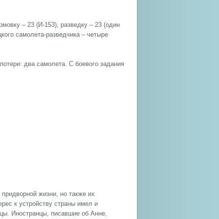
мовку – 23 (И-153), разведку – 23 (один
ецкого самолета-разведчика – четыре
 потери: два самолета. С боевого задания
 придворной жизни, но также их
ерес к устройству страны имел и
цы. Иностранцы, писавшие об Анне,