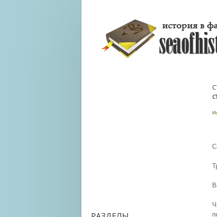
С
С
И
С
Т
В
Ч
РАЗДЕЛЫ
п