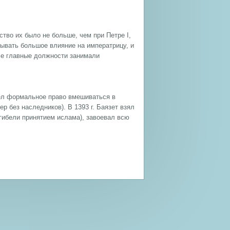
тво их было не больше, чем при Петре I,
зывать большое влияние на императрицу, и
все главные должности занимали
рёл формальное право вмешиваться в
р без наследников). В 1393 г. Баязет взял
гибели принятием ислама), завоевал всю