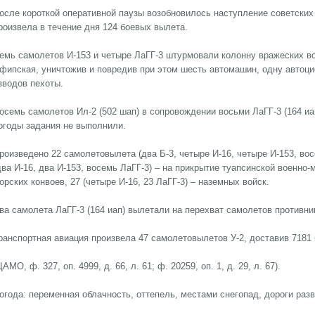
осле короткой оперативной паузы возобновилось наступление советских
роизвела в течение дня 124 боевых вылета.
емь самолетов И-153 и четыре ЛаГГ-3 штурмовали колонну вражеских вой
фипская, уничтожив и повредив при этом шесть автомашин, одну автоцис
зводов пехоты.
осемь самолетов Ил-2 (502 шап) в сопровождении восьми ЛаГГ-3 (164 иап
огоды задания не выполнили.
роизведено 22 самолетовылета (два Б-3, четыре И-16, четыре И-153, восе
два И-16, два И-153, восемь ЛаГГ-3) – на прикрытие туапсинской военно-м
орских конвоев, 27 (четыре И-16, 23 ЛаГГ-3) – наземных войск.
ва самолета ЛаГГ-3 (164 иап) вылетали на перехват самолетов противни
ранспортная авиация произвела 47 самолетовылетов У-2, доставив 7181 к
ЦАМО, ф. 327, оп. 4999, д. 66, л. 61; ф. 20259, оп. 1, д. 29, л. 67).
огода: переменная облачность, оттепель, местами снегопад, дороги разв