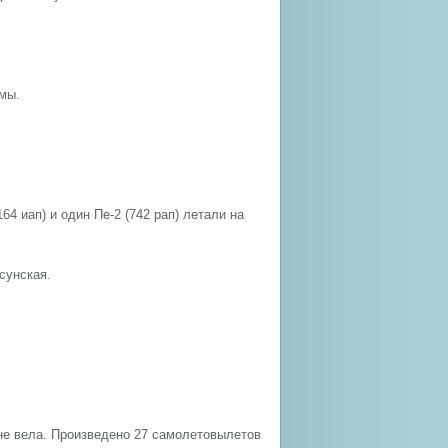
мы.
4 иап) и один Пе-2 (742 рап) летали на
сунская.
не вела. Произведено 27 самолетовылетов