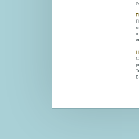
у
П
П
м
в
и
Н
С
р
Т
Б