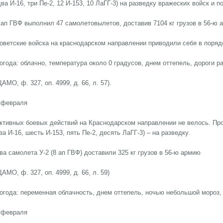
два И-16, три Пе-2, 12 И-153, 10 ЛаГГ-3) на разведку вражеских войск и п
 ап ГВФ выполнил 47 самолетовылетов, доставив 7104 кг грузов в 56-ю 
оветские войска на краснодарском направлении приводили себя в поряд
огода: облачно, температура около 0 градусов, днем оттепель, дороги р
ЦАМО, ф. 327, оп. 4999, д. 66, л. 57).
 февраля
ктивных боевых действий на Краснодарском направлении не велось. Про
ва И-16, шесть И-153, пять Пе-2, десять ЛаГГ-3) – на разведку.
ва самолета У-2 (8 ап ГВФ) доставили 325 кг грузов в 56-ю армию
ЦАМО, ф. 327, оп. 4999, д. 66, л. 59)
огода: переменная облачность, днем оттепель, ночью небольшой мороз,
 февраля