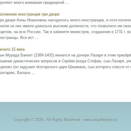
деляют много внимания придворной ...
оложение иностранцев при дворе
ри дворе Анны Иоанновны находилось много иностранцев, и хотя количес
ногие из них имели довольно высокие должности, что позволило им ока
 целом, на всю Россию. Так в кабинете министров, созданном в 1731 г. 
ностранцы. Все ист ...
ачало 15 века
ын Мурада Баязет (1389-1402) женился на дочери Лазаря и этим приоб
ешение династических вопросов в Сербии (когда Стефан, сын Лазаря, уме
ырново (он задушил болгарского царя Шишмана, сын которого спасся от 
олгарию, Валахи ...
Copyright © 2026 - All Rights Reserved - www.seaofhistory.ru