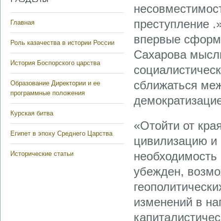
несовместимост
преступление .
Главная
впервые сформу
Роль казачества в истории России
Сахарова мысль
История Боспорского царства
социалистическ
сближаться меж
Образование Директории и ее
программные положения
демократизацие
Курская битва
«Отойти от кра
Египет в эпоху Среднего Царства
цивилизацию и 
необходимость 
Исторические статьи
убежден, возмо
геополитически
изменений в на
капиталистичес