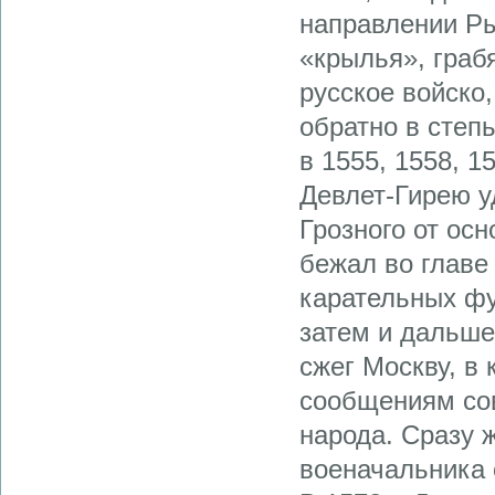
направлении Ры
«крылья», граб
русское войско
обратно в степ
в 1555, 1558, 1
Девлет-Гирею у
Грозного от осн
бежал во главе
карательных фу
затем и дальше
сжег Москву, в 
сообщениям сов
народа. Сразу ж
военачальника 