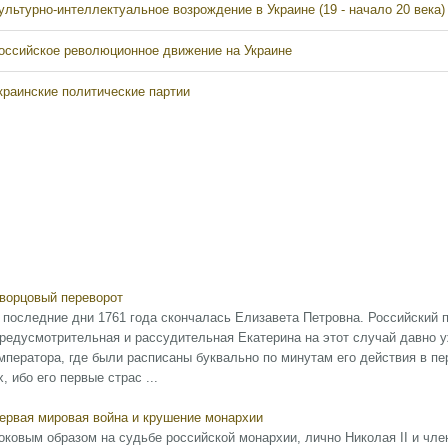
ультурно-интеллектуальное возрождение в Украине (19 - начало 20 века)
оссийское революционное движение на Украине
краинские политические партии
ворцовый переворот
 последние дни 1761 года скончалась Елизавета Петровна. Российский пр
редусмотрительная и рассудительная Екатерина на этот случай давно 
мператора, где были расписаны буквально по минутам его действия в пе
х, ибо его первые страс ...
ервая мировая война и крушение монархии
оковым образом на судьбе российской монархии, лично Николая II и чл