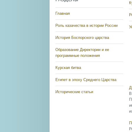
К
Главная
Р
Роль казачества в истории России
У
История Боспорского царства
Образование Директории и ее
программные положения
Курская битва
Египет в эпоху Среднего Царства
Д
Исторические статьи
В
П
и
и
П
Р