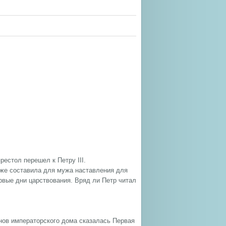
естол перешел к Петру III.
уже составила для мужа наставления для
рвые дни царствования. Вряд ли Петр читал
енов императорского дома сказалась Первая