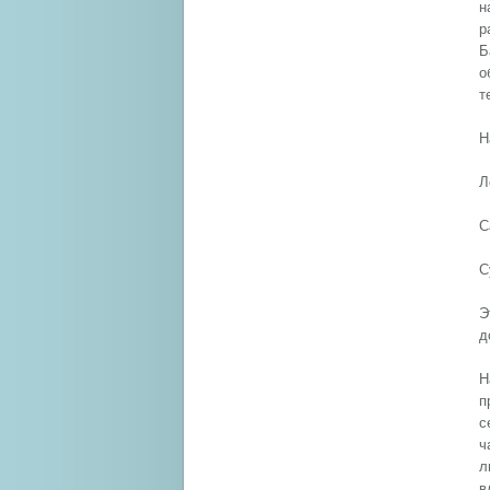
н
р
Б
о
т
Н
Л
С
С
Э
д
Н
п
с
ч
л
в