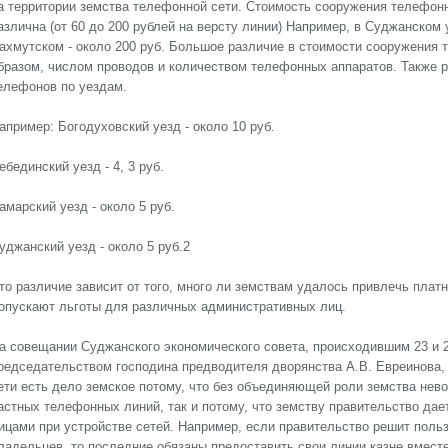
а территории земства телефонной сети. Стоимость сооружения телефонн
азлична (от 60 до 200 рублей на версту линии) Например, в Суджанском уе
ахмутском - около 200 руб. Большое различие в стоимости сооружения 
бразом, числом проводов и количеством телефонных аппаратов. Также 
елефонов по уездам.
апример: Богодуховский уезд - около 10 руб.
ебединский уезд - 4, 3 руб.
амарский уезд - около 5 руб.
уджанский уезд - около 5 руб.2
то различие зависит от того, много ли земствам удалось привлечь платн
опускают льготы для различных административных лиц.
а совещании Суджанского экономического совета, происходившим 23 и 
редседательством господина предводителя дворянства А.В. Евреинова, 
ети есть дело земское потому, что без объединяющей роли земства не
астных телефонных линий, так и потому, что земству правительство да
ицами при устройстве сетей. Например, если правительство решит пол
ладельцев, то последние обязаны предоставить свои линии казне вмест