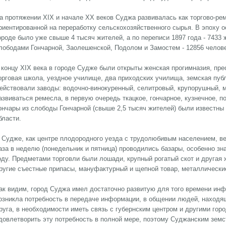
а протяжении XIX и начале XX веков Суджа развивалась как торгово-р
риентированной на переработку сельскохозяйственного сырья. В эпоху ос
ороде было уже свыше 4 тысяч жителей, а по переписи 1897 года - 7433
лободами Гончарной, Заолешенской, Подолом и Замостем - 12856 челове
 концу XIX века в городе Судже были открыты женская прогимназия, пр
орговая школа, уездное училище, два приходских училища, земская публ
ействовали заводы: водочно-винокуренный, селитровый, крупорушный,
азвиваться ремесла, в первую очередь ткацкое, гончарное, кузнечное, по
ончары из слободы Гончарной (свыше 2,5 тысяч жителей) были известны
бласти.
 Судже, как центре плодородного уезда с трудолюбивым населением, ве
аза в неделю (понедельник и пятница) проводились базары, особенно зн
оду. Предметами торговли были лошади, крупный рогатый скот и другая 
ругие съестные припасы, мануфактурный и щепной товар, металлические
ак видим, город Суджа имел достаточно развитую для того времени инфр
озникла потребность в передаче информации, в общении людей, находя
руга, в необходимости иметь связь с губернским центром и другими гор
довлетворить эту потребность в полной мере, поэтому Суджанским зем