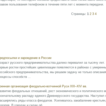
равом пользования телефоном в течение пяти лет с момента передачи.
Страницы:
1
2
3
4
редпосылки и зарождение в России
озраст русского предпринимательства далеко перевалил за тысячу лет.
ервые ростки простейших цивилизации появляются в районах с умеренн
оссийского предпринимательства, мы решаем задачу не только описания 
роцессы способств ...
оенная организация феодально-вотчинной Руси XIII–XIV вв.
азвитие феодальных отношений, рост экономического и политического 
кончательному распаду единого Древнерусского государства. Наступил
асширялись ряды класса феодалов. Усиливалось закабаление крестьян,
олопов. В городах и селах об ...