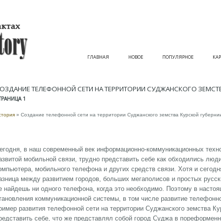
ГЛАВНАЯ
НОВОЕ
ПОПУЛЯРНОЕ
КАР
ОЗДАНИЕ ТЕЛЕФОННОЙ СЕТИ НА ТЕРРИТОРИИ CУДЖАНСКОГО ЗЕМСТВ
ТРАНИЦА 1
стория
» Создание телефонной сети на территории Cуджанского земства Курской губерни
егодня, в наш современный век информационно-коммуникационных техн
азвитой мобильной связи, трудно представить себе как обходились люд
омпьютера, мобильного телефона и других средств связи. Хотя и сегодня
азница между развитием городов, больших мегаполисов и простых русск
е найдешь ни одного телефона, когда это необходимо. Поэтому в насто
тановления коммуникационной системы, в том числе развитие телефонно
ример развития телефонной сети на территории Суджанского земства Ку
редставить себе, что же представлял собой город Суджа в пореформенн