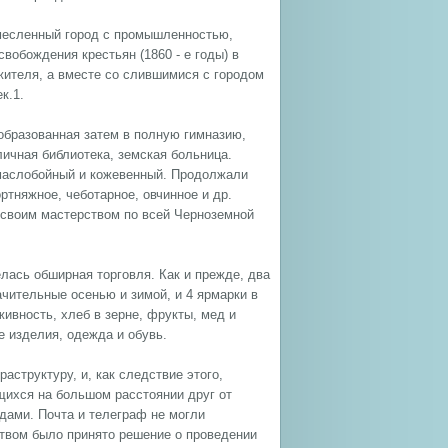
емесленный город с промышленностью,
вобождения крестьян (1860 - е годы) в
 жителя, а вместе со слившимися с городом
к.1.
еобразованная затем в полную гимназию,
ичная библиотека, земская больница.
 маслобойный и кожевенный. Продолжали
ртняжное, чеботарное, овчинное и др.
 своим мастерством по всей Черноземной
лась обширная торговля. Как и прежде, два
ачительные осенью и зимой, и 4 ярмарки в
живность, хлеб в зерне, фрукты, мед и
 изделия, одежда и обувь.
аструктуру, и, как следствие этого,
щихся на большом расстоянии друг от
одами. Почта и телеграф не могли
ством было принято решение о проведении