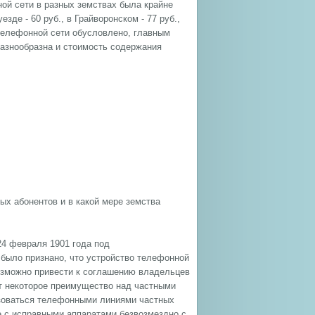
ой сети в разных земствах была крайне
зде - 60 руб., в Грайворонском - 77 руб.,
телефонной сети обусловлено, главным
разнообразна и стоимость содержания
ых абонентов и в какой мере земства
24 февраля 1901 года под
было признано, что устройство телефонной
возможно привести к соглашению владельцев
ет некоторое преимущество над частными
ьзоваться телефонными линиями частных
е с исправными аппаратами безвозмездно с