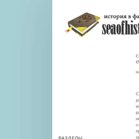
С
С
И
С
р
к
р
н
с
п
РАЗДЕЛЫ
п