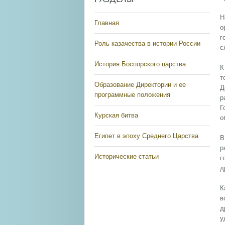
Н
Главная
о
г
Роль казачества в истории России
с
История Боспорского царства
К
т
Образование Директории и ее
Д
программные положения
р
Г
Курская битва
о
Египет в эпоху Среднего Царства
В
р
Исторические статьи
г
д
К
в
д
у