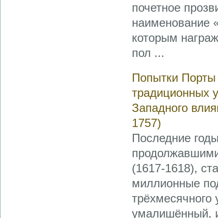
почетное прозв
наименование «
которым награж
пол ...
Попытки Порты 
традиционных у
Западного влия
1757)
Последние годы
продолжавшимис
(1617-1618), с
миллионные под
трёхмесячного 
умалишённый, и 