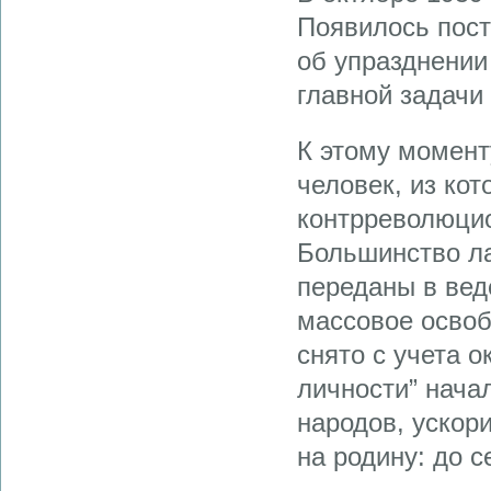
Появилось пос
об упразднении
главной задачи
К этому момент
человек, из ко
контрреволюцио
Большинство ла
переданы в вед
массовое освоб
снято с учета о
личности” нача
народов, ускор
на родину: до с