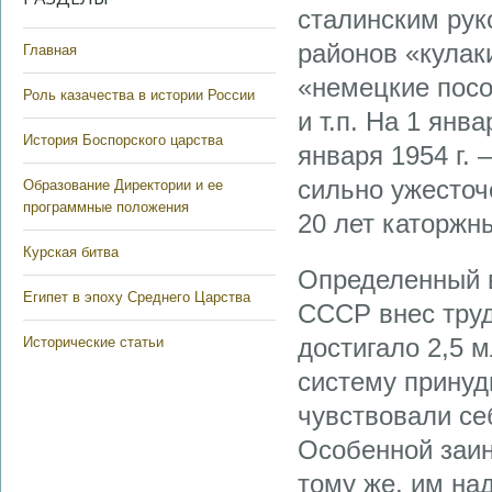
сталинским рук
районов «кулак
Главная
«немецкие посо
Роль казачества в истории России
и т.п. На 1 янв
История Боспорского царства
января 1954 г.
сильно ужесточ
Образование Директории и ее
программные положения
20 лет каторжны
Курская битва
Определенный в
Египет в эпоху Среднего Царства
СССР внес труд
достигало 2,5 
Исторические статьи
систему принуд
чувствовали се
Особенной заин
тому же, им на