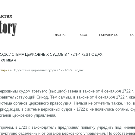
ГЛАВНАЯ
НОВОЕ
ПОПУЛЯРНОЕ
КАР
ОДСИСТЕМА ЦЕРКОВНЫХ СУДОВ В 1721-1723 ГОДАХ
ТРАНИЦА 4
стория
» Подсистема церковных судов в 1721-1723 годах
ерковным судом третьего (высшего) звена в законе от 4 сентября 1722 
равительствующий Синод. Тем самым, в законе от 4 сентября 1722 г. ок
истема органов церковного правосудия. Нельзя не отметить также, что, 
рисдикции, в системе церковных судов к 1722 г. не появились органы, 
рганов церковного управления.
прочем, в 1723 г. законодатель предпринял попытку учредить подчинен
труктурно отделенный от органов церковного управления. По собственно