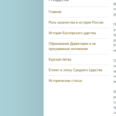
ф
о
Главная
д
Роль казачества в истории России
П
у
История Боспорского царства
б
д
Образование Директории и ее
Ю
программные положения
и
Курская битва
О
п
Египет в эпоху Среднего Царства
ц
ч
Исторические статьи
в
И
р
с
п
с