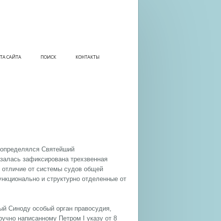
ТА САЙТА
ПОИСК
КОНТАКТЫ
г. определялся Святейший
азалась зафиксирована трехзвенная
в отличие от системы судов общей
функционально и структурно отделенные от
ный Синоду особый орган правосудия,
ручно написанному Петром I указу от 8