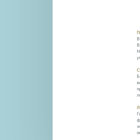
П
В
В
Н
у
С
Б
в
п
л
Л
Г
ф
з
о