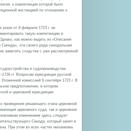
ллегия, к компетенции которой было
ляционной инстанцией по отношению к
указе от 8 февраля 1723 г. не
аментировать такую компетенцию в
 Однако, как можно видеть из «Описания
 Синода», эта своего рода синодальная
 не заметить сходства с уже рассмотренной
 судоустройства и судопроизводства
—1726 гг. Вопросам юрисдикции русской
е Уложенной комиссией 9 сентября 1723 г. В
льное предположение, в котором
тской и церковной юрисдикции.
ках проведения решающего этапа церковной
низация церковного суда, так и церковное
е значимым изменением здесь следует
вительствующего Синода, который занял в
вена. При этом во всех частях механизма