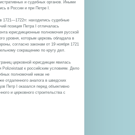
нистративных и судебных органов. Иными
сь в России и при Петре I.
 в 1721—1722гг. находились судебные
чий позиция Петра I отличалась
мента юрисдикционные полномочия русской
того уровня, которым церковь обладала в
ороны, согласно законам от 19 ноября 1721
ительному сокращению по кругу дел.
границ церковной юрисдикции явилась
Polizeistaat к российским условиям. Дело
ебных полномочий никак не
аже отдаленного аналога в шведских
дов Петр I оказался перед объективно
ного и церковного строительства с