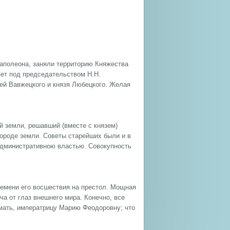
Наполеона, заняли территорию Княжества
вет под председательством Н.Н.
лей Вавжецкого и князя Любецкого. Желая
 земли, решавший (вместе с князем)
городе земли. Советы старейших были и в
 административною властью. Совокупность
ремени его восшествия на престол. Мощная
ча от глаз внешнего мира. Конечно, все
ю мать, императрицу Марию Феодоровну; что