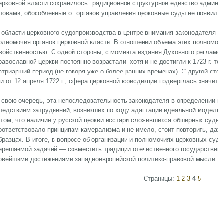
ерковной власти сохранилось традиционное структурное единство адми
ловами, обособленные от органов управления церковные суды не появили
 области церковного судопроизводства в центре внимания законодателя
олномочия органов церковной власти. В отношении объема этих полномо
войственностью. С одной стороны, с момента издания Духовного регла
равославной церкви постоянно возрастали, хотя и не достигли к 1723 г. 
атриарший период (не говоря уже о более ранних временах). С другой ст
. и от 12 апреля 1722 г., сфера церковной юрисдикции подверглась знач
 свою очередь, эта непоследовательность законодателя в определении 
ледствием затруднений, возникших по ходу адаптации идеальной модели 
 том, что наличие у русской церкви исстари сложившихся обширных суд
оответствовало принципам камерализма и не имело, стоит повторить, д
бразцах. В итоге, в вопросе об организации и полномочиях церковных су
ерешаемой задачей — совместить традиции отечественного государствен
овейшими достижениями западноевропейской политико-правовой мысли.
Страницы:
1
2
3
4
5