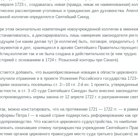
евраля 1723 г., создавалась новая (правда, никак не наименованная) ко
тнесено рассмотрение уголовных и гражданских дел духовенства. Апел
анной коллегии определялся Святейший Синод.
ри этом окончательно компетенция новоучрежденной коллегии в именном 
станавливалась, а декларировалось лишь намерение законодателя регл
удущем («и каким делам тут [в коллегии] быть, поговоря, определить»).
окументов и дел, хранящихся в архиве Святейшего Правительствующего
стиц-коллегия так и не была создана в действительности (в чем трудно
сторией с основанием в 1724 г. Розыскной конторы при Сенате).
стается добавить, что вышеобрисованные новации в области церковного
олучили отражение и в проекте Уложения Российского государства 1723
еркви оказались посвяшены ст. 2—10 гл. 2-й кн. 1 проекта, утвержденны
астности, в ст. 3 «О суде Святейшаго Синода» было внесено законодате
оспроизводились нормы закона от 12 апреля 1722 г. о разграничении све
так, можно констатировать, что на протяжении 1721 — 1722 гг. — в рам
еформы Петра I — в нашей стране подверглись реформированию как орга
удопроизводство. Что касается церковного судоустройства, то наиболе
ризнать означавшее отмену патриаршества учреждение Святейшего Пра
истеме органов церковного правосудия место суда третьего (высшего) з