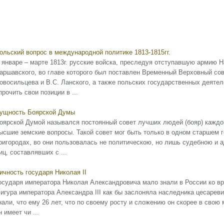
ольский вопрос в международной политике 1813-1815гг.
 январе – марте 1813г. русские войска, преследуя отступавшую армию 
аршавского, во главе которого был поставлен Временный Верховный со
овосильцева и В.С. Ланского, а также польских государственных деяте
прочить свои позиции в ...
ущность Боярской Думы
оярской Думой назывался постоянный совет лучших людей (бояр) каждой
ысшие земские вопросы. Такой совет мог быть только в одном старшем 
ригородах, во они пользовалась не политическою, но лишь судебною и
иц, составлявших с ...
ичность государя Николая II
осударя императора Николая Александровича мало знали в России ко в
игура императора Александра III как бы заслоняла наследника цесареви
нали, что ему 26 лет, что по своему росту и сложению он скорее в сво
н имеет чи ...