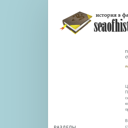
П
С
И
Ц
П
с
ю
о
В
РАЗДЕЛЫ
с