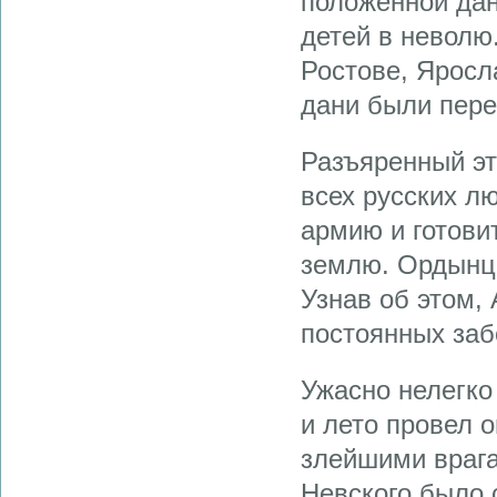
положенной дан
детей в неволю
Ростове, Яросл
дани были пере
Разъяренный эт
всех русских л
армию и готови
землю. Ордынцы
Узнав об этом,
постоянных заб
Ужасно нелегко
и лето провел 
злейшими врага
Невского было 