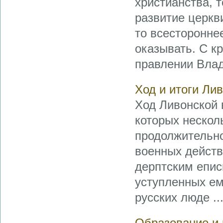
христианства, 
развитие церкв
то всесторонне
оказывать. С к
правлении Влад
Ход и итоги Ли
Ход Ливонской 
которых нескол
продолжительно
военных действ
дерптским епис
уступленных ем
русских люде ..
Образование и 