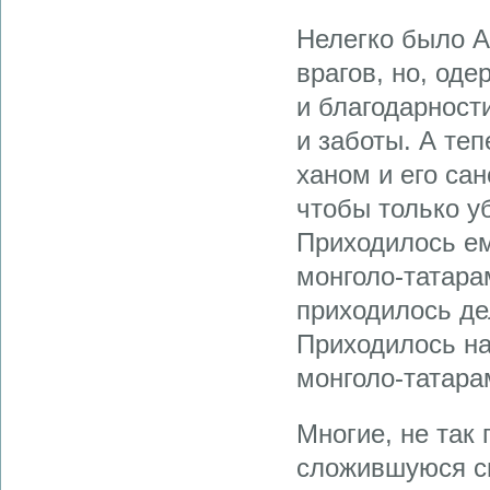
Нелегко было А
врагов, но, од
и благодарност
и заботы. А те
ханом и его са
чтобы только у
Приходилось ем
монголо-татара
приходилось де
Приходилось на
монголо-татара
Многие, не так
сложившуюся си