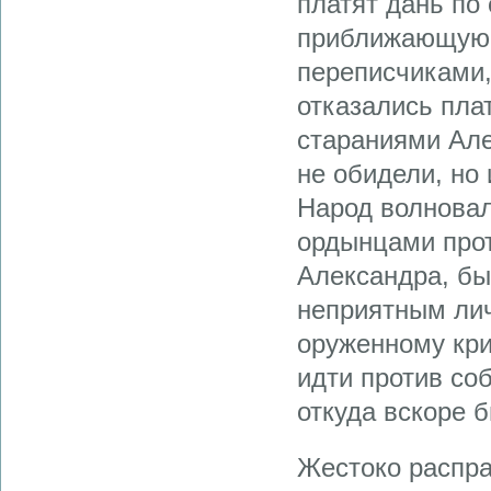
платят дань по 
приближающуюся
переписчиками,
отказались пла
стараниями Але
не обидели, но 
Народ волновал
ордынцами прот
Александра, бы
неприятным лич
оруженному кри
идти против со
откуда вскоре 
Жестоко распра