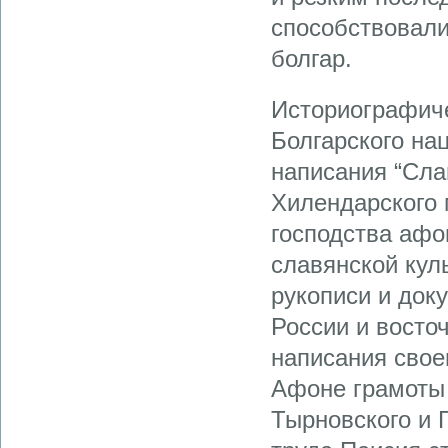
способствовали
болгар.
Историографиче
Болгарского на
написания “Сла
Хилендарского 
господства аф
славянской кул
рукописи и док
России и восто
написания свое
Афоне грамоты 
Тырновского и 