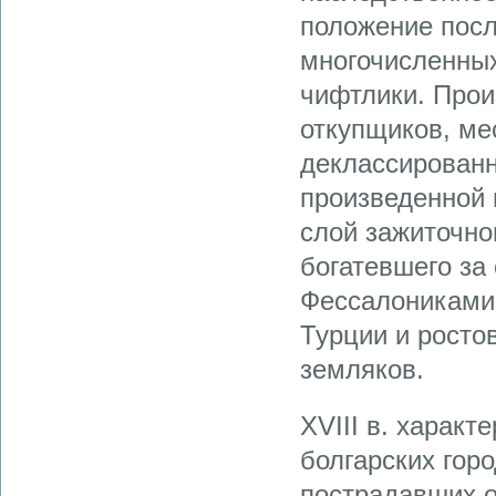
положение посл
многочисленны
чифтлики. Прои
откупщиков, ме
деклассирован
произведенной п
слой зажиточно
богатевшего за
Фессалониками,
Турции и росто
земляков.
XVIII в. харак
болгарских гор
пострадавших о