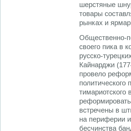
шерстяные шнур
товары составл
рынках и ярмарк
Общественно-по
своего пика в к
русско-турецки
Кайнарджи (1774
провело реформ
политического 
тимариотского в
реформировать
встречены в шт
на периферии и
бесчинства бан