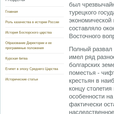
был чрезвычайн
турецкого госу
Главная
экономической 
Роль казачества в истории России
составляло око
История Боспорского царства
Восточного воп
Образование Директории и ее
Полный развал 
программные положения
имел ряд разно
Курская битва
болгарских зем
Египет в эпоху Среднего Царства
поместья - чиф
крестьян в наи
Исторические статьи
концу столетия
особенности на
фактически ост
наследственное