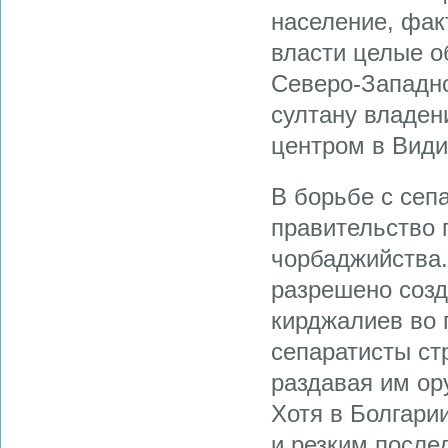
население, фак
власти целые об
Северо-Западн
султану владен
центром в Види
В борьбе с сеп
правительство 
чорбаджийства. 
разрешено созд
кирджалиев во 
сепаратисты ст
раздавая им ор
Хотя в Болгари
и резким после