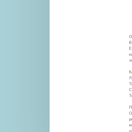
О
В
Е
к
э
К
Л
Т
С
Т
П
О
р
м
о