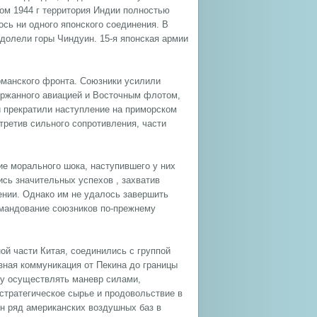
ом 1944 г территория Индии полностью
ось ни одного японского соединения. В
одолели горы Чиндуин. 15-я японская армии
рманского фронта. Союзники усилили
ержанного авиацией и Восточным флотом,
и прекратили наступление на приморском
стретив сильного сопротивления, части
е морального шока, наступившего у них
лись значительных успехов , захватив
нии. Однако им не удалось завершить
омандование союзников по-прежнему
ной части Китая, соединились с группой
зная коммуникация от Пекина до границы
му осуществлять маневр силами,
стратегическое сырье и продовольствие в
н ряд американских воздушных баз в