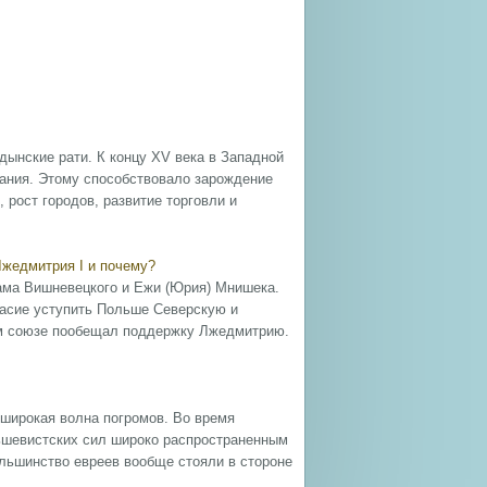
дынские рати. К концу XV века в Западной
пания. Этому способствовало зарождение
рост городов, развитие торговли и
Лжедмитрия I и почему?
дама Вишневецкого и Ежи (Юрия) Мнишека.
гласие уступить Польше Северскую и
ом союзе пообещал поддержку Лжедмитрию.
 широкая волна погромов. Во время
ьшевистских сил широко распространенным
льшинство евреев вообще стояли в стороне