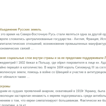
бъединение Русских земель.
 это время на Северо-Восточную Русь стали являться одна за другой ор
вропе сложились централизованные государства - Англия, Франция, Ис
апиталистических отношений, возникновение промышленных мануфактур, 
кономических связей ...
акие социальные слои внутри страны и за ее пределами поддерживали 
жедмитрий I 1602 бежал в Польшу, где обрел покровителя в лице кн. А
айно перешёл в католичество. В марте 1604 король Сигизмунд III за со
моленскую земли, помощь в войне со Швецией и участие в антитурецк
от обязался также ...
огромы
дним из худших проявлений анархии, охватившей в 1919г Украину, была
еволюции застарелая ненависть к евреям подогревалась среди антибол
нением о том, что евреи симпатизируют большевикам. Фактически же бо
т политики, а те кт ...