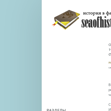
О
1
С
И
с
В
р
ч
С
РАЗДЕЛЫ
И