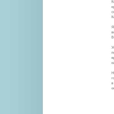
К
к
с
К
Я
в
В
У
п
в
н
Н
г
в
о