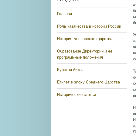
д
б
Главная
с
б
Роль казачества в истории России
Э
История Боспорского царства
д
ч
Образование Директории и ее
н
программные положения
с
Курская битва
Т
о
Египет в эпоху Среднего Царства
с
с
Исторические статьи
в
Н
в
И
д
Я