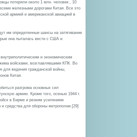
овцы потеряли около 1 млн. человек., 10
 всеми железными дорогами Китая. Все это
ской армией и американской авиацией в
адут им определенные шансы на затягивание
орые она пыталась вести с США и
 внутриполитическим и экономическим
ежима войсками, возглавлявшими КПК. Во
я для ведения гражданской войны,
онов Китая.
обиться разгрома основных сил
нскую армию. Кроме того, осенью 1944 г.
ойск в Бирме и резким усилением
 и средства для обороны метрополии.[29]