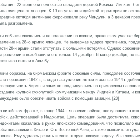
ействия. 22 июня они полностью овладели дорогой Кохима- Импхал. Лет
ыла очищена от японцев. К 19 августа на индийской территории не остал
ередине октября англичане форсировали реку Чиндуин, а 3 декабря пре
ыла разгромлена.
ти события сказались и на положении на южном, араканском участке би
авление на 28-ю армию японцев. Не выдержав ударов противника, подд
асти 28-й армии стали отступать с большими потерями. Однако союзник
аправлении и возобновили его только 14 декабря. В конце декабря, не в
оюзников вышли к Акьябу.
аким образом, на бирманском фронте союзные силы, преодолев состояни
сле поражения 1942 г., в ходе наступления летом и осенью 1944 г. доби
еверную часть Бирмы и заметно продвинувшись на приморском направле
оздание крупной сухопутной коммуникации между Индией и Китаем, и к
ынуждено было обеспечивать войска с помощью авиации. [28]
а китайском фронте, в конце 1944 г. японские войска, наступавшие в юж
ойск, действовавшей в Индокитае. Цель операции была достигнута, скво
ндокитаем оказалась в руках японского командования, что позволило е
ействовавшими в Китае и Юго-Восточной Азии, а также вывозить оттуда 
понию. Ему удалось решить и свою вторую важную задачу- был захваче