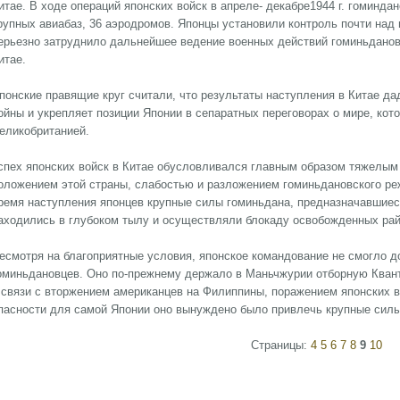
итае. В ходе операций японских войск в апреле- декабре1944 г. гоминдан
рупных авиабаз, 36 аэродромов. Японцы установили контроль почти над
ерьезно затруднило дальнейшее ведение военных действий гоминьданов
итае.
понские правящие круг считали, что результаты наступления в Китае д
ойны и укрепляет позиции Японии в сепаратных переговорах о мире, кот
еликобританией.
спех японских войск в Китае обусловливался главным образом тяжелым
оложением этой страны, слабостью и разложением гоминьдановского р
ремя наступления японцев крупные силы гоминьдана, предназначавшиес
аходились в глубоком тылу и осуществляли блокаду освобожденных рай
есмотря на благоприятные условия, японское командование не смогло д
оминьдановцев. Оно по-прежнему держало в Маньчжурии отборную Кванту
 связи с вторжением американцев на Филиппины, поражением японских в
пасности для самой Японии оно вынуждено было привлечь крупные силы
Страницы:
4
5
6
7
8
9
10