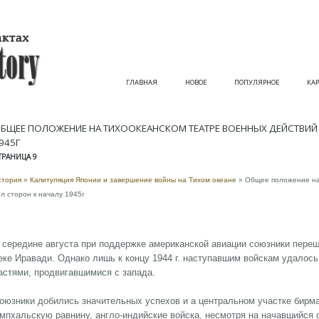
ГЛАВНАЯ
НОВОЕ
ПОПУЛЯРНОЕ
КАР
БЩЕЕ ПОЛОЖЕНИЕ НА ТИХООКЕАНСКОМ ТЕАТРЕ ВОЕННЫХ ДЕЙСТВИЙ 
945Г
ТРАНИЦА 9
стория
»
Капитуляция Японии и завершение войны на Тихом океане
» Общее положение на 
ил сторон к началу 1945г
 середине августа при поддержке американской авиации союзники пере
еке Иравади. Однако лишь к концу 1944 г. наступавшим войскам удалось
астями, продвигавшимися с запада.
оюзники добились значительных успехов и а центральном участке бирма
мпхальскую равнину, англо-индийские войска, несмотря на начавшийся