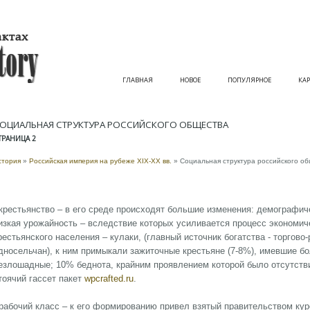
ГЛАВНАЯ
НОВОЕ
ПОПУЛЯРНОЕ
КАР
ОЦИАЛЬНАЯ СТРУКТУРА РОССИЙСКОГО ОБЩЕСТВА
ТРАНИЦА 2
стория
»
Российская империя на рубеже XIX-XX вв.
» Социальная структура российского о
 крестьянство – в его среде происходят большие изменения: демографич
изкая урожайность – вследствие которых усиливается процесс экономи
рестьянского населения – кулаки, (главный источник богатства - торгов
дносельчан), к ним примыкали зажиточные крестьяне (7-8%), имевшие б
езлошадные; 10% беднота, крайним проявлением которой было отсутств
тоячий гассет пакет
wpcrafted.ru
.
 рабочий класс – к его формированию привел взятый правительством ку