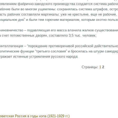
оявлением фабрично-заводского производства создается система рабоче
абочие были во многом ущемлены: сохранялась система штрафов, остр
асть рабочих составляли маргиналы: уже не крестьяне, еще не рабочие,
социальное дно” и были тем горючим материалом, которым охотно поль
 чиновничество – подавляющая его масса влачила жалкое существовани
а счет потомственных дворян, составляло 3,5 тыс. человек;
 интеллегенция – “порождение противоречивой российской действительно
олитические функции “третьего сословия” и бросилась на штурм самодер
тражает истинные устремления русского народа.
Страницы:
1
2
оветская Россия в годы нэпа (1921-1929 гг.)