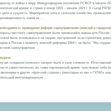
ереход от войны к миру. Международное положение РСФСР в начале 20-
олитический кризис в стране в конце 1920 – начале 1921 г. Х съезд РКП(
е цели и сущность. Мероприятия нэпа в сельском хозяйстве, промышлен
ротиворечивость новой эк ...
еобходимость проведения реформ самоуправления (земской и городской
опросы местного самоуправления были чрезвычайно важны для России X
олжна была основываться на теории, построенной на исторических данн
еории в России к моменту земской реформы 1864 г. не было. "Мы скудны
естном самоуправлени ...
еудачи
нутри «социалистического лагеря» были и свои сложности. Югославски
ласти самостоятельно, во главе партизанской армии, чувствовал себя б
тавленники в других «братский странах» (некоторые из них о ГУЛАГе зн
ебольшой многонационально ...