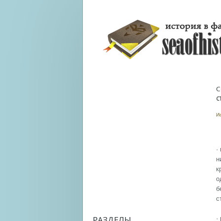
С
С
И
·
н
к
о
б
с
РАЗДЕЛЫ
·