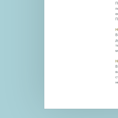
П
п
е
П
Н
В
д
т
м
Н
В
в
с
н