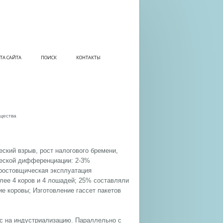
ТА САЙТА
ПОИСК
КОНТАКТЫ
бщества
еский взрыв, рост налогового бремени,
ческой дифференциации: 2-3%
о-ростовщическая эксплуатация
олее 4 коров и 4 лошадей; 25% составляли
ие коровы;
Изготовление гассет пакетов
рс на индустриализацию. Параллельно с