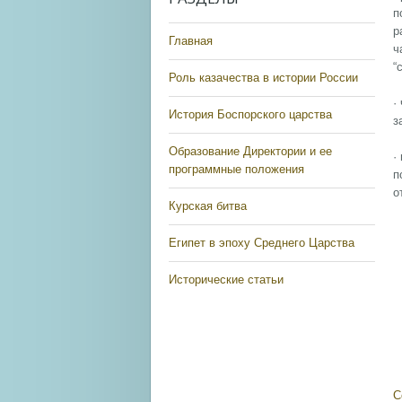
п
р
Главная
ч
“
Роль казачества в истории России
·
История Боспорского царства
з
Образование Директории и ее
·
программные положения
п
о
Курская битва
Египет в эпоху Среднего Царства
Исторические статьи
С