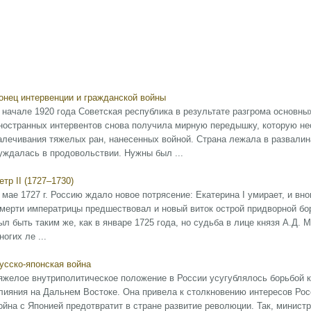
онец интервенции и гражданской войны
 начале 1920 года Советская республика в результате разгрома основны
ностранных интервентов снова получила мирную передышку, которую н
алечивания тяжелых ран, нанесенных войной. Страна лежала в развалин
уждалась в продовольствии. Нужны был ...
етр II (1727–1730)
 мае 1727 г. Россию ждало новое потрясение: Екатерина I умирает, и вн
мерти императрицы предшествовал и новый виток острой придворной бо
ыл быть таким же, как в январе 1725 года, но судьба в лице князя А.Д.
ногих ле ...
усско-японская война
яжелое внутриполитическое положение в России усугублялось борьбой 
лияния на Дальнем Востоке. Она привела к столкновению интересов Рос
ойна с Японией предотвратит в стране развитие революции. Так, минист