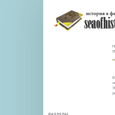
Г
С
И
В
о
У
р
РАЗДЕЛЫ