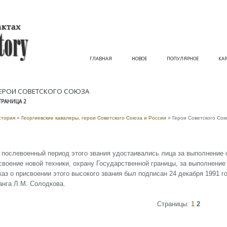
ГЛАВНАЯ
НОВОЕ
ПОПУЛЯРНОЕ
КАР
ЕРОИ СОВЕТСКОГО СОЮЗА
ТРАНИЦА 2
стория
»
Георгиевские кавалеры, герои Советского Союза и России
» Герои Советского Со
 послевоенный период этого звания удостаивались лица за выполнение 
своение новой техники, охрану Государственной границы, за выполнение
каз о присвоении этого высокого звания был подписан 24 декабря 1991 г
анга Л.М. Солодкова.
Страницы:
1
2