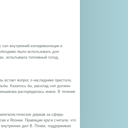
х сил внутренней контрреволюции и
еобходимо было использовать для
ах, испытывала топливный голод,
овь встает вопрос о наследнике престола.
рьбы. Казалось бы, расклад сил должен
 Меншикова распорядилась иначе. В течение
капиталистических держав за сферы
сии и Японии. Правящие круги считали, что
р внутренних дел В. Плеве, поддерживая