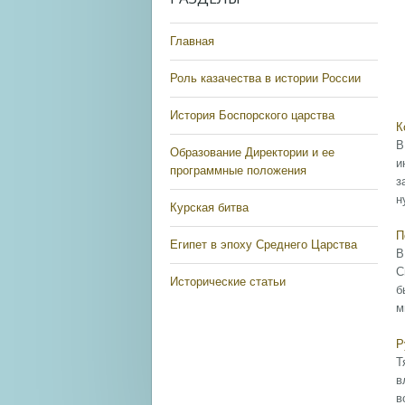
Главная
Роль казачества в истории России
История Боспорского царства
К
В
Образование Директории и ее
и
программные положения
з
н
Курская битва
П
Египет в эпоху Среднего Царства
В
С
Исторические статьи
б
м
Р
Т
в
в