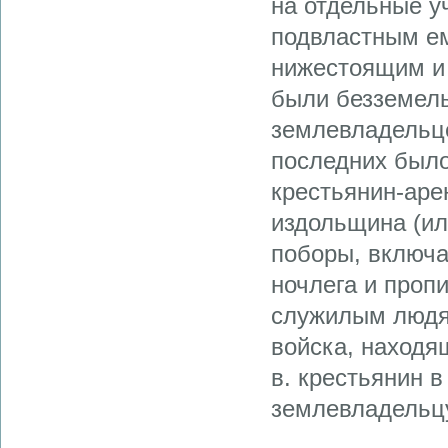
на отдельные у
подвластным ем
нижестоящим и 
были безземел
землевладельц
последних было
крестьянин-аре
издольщина (ил
поборы, включа
ночлега и про
служилым людя
войска, находящ
в. крестьянин 
землевладельцу