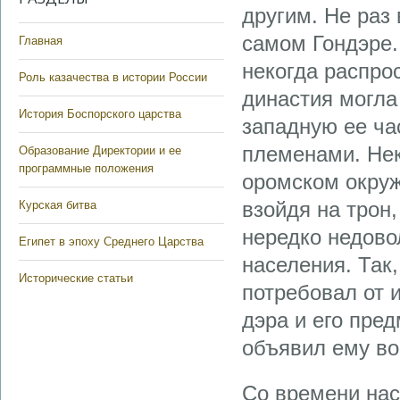
другим. Не раз
самом Гондэре.
Главная
некогда распро
Роль казачества в истории России
династия могла
История Боспорского царства
западную ее ча
племенами. Не
Образование Директории и ее
программные положения
оромском окруж
взойдя на трон
Курская битва
нередко недово
Египет в эпоху Среднего Царства
населения. Так
Исторические статьи
потребовал от 
дэра и его пред
объявил ему во
Со времени нас