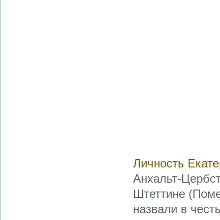
Личность Екате
Анхальт-Цербст
Штеттине (Поме
назвали в чест