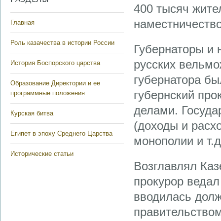
400 тысяч жите
наместничество
Главная
Роль казачества в истории России
Губернаторы и 
русских вельмо
История Боспорского царства
губернатора бы
Образование Директории и ее
губернский про
программные положения
делами. Госуда
Курская битва
(доходы и расх
Египет в эпоху Среднего Царства
монополии и т.д.
Исторические статьи
Возглавлял Каз
прокурор ведал
вводилась долж
правительством