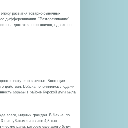
в эпоху развития товарно-рыночных
цесс дифференциации. "Разгораживание"
есс шел достаточно органично, однако он
 фронте наступило затишье. Воюющие
его действия. Войска пополнялись людьми
нность борьбы в районе Курской дуги была
е всего, мирных граждан. В Чечне, по
3 тыс. убитыми и свыше 4,5 тыс.
гические раны, которые еще долго будут