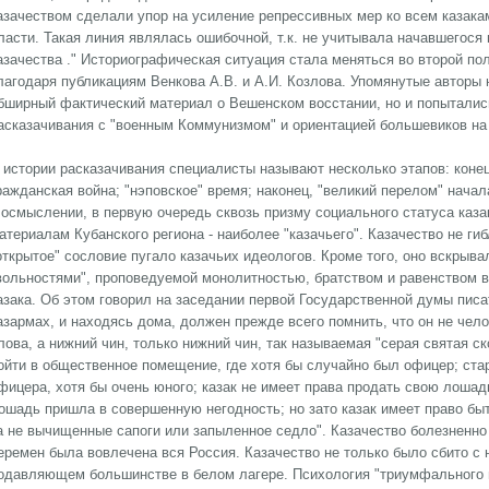
азачеством сделали упор на усиление репрессивных мер ко всем казака
ласти. Такая линия являлась ошибочной, т.к. не учитывала начавшегося
азачества ." Историографическая ситуация стала меняться во второй пол
лагодаря публикациям Венкова А.В. и А.И. Козлова. Упомянутые авторы 
бширный фактический материал о Вешенском восстании, но и попытались 
асказачивания с "военным Коммунизмом" и ориентацией большевиков н
 истории расказачивания специалисты называют несколько этапов: конец
ражданская война; "нэповское" время; наконец, "великий перелом" нача
 осмыслении, в первую очередь сквозь призму социального статуса каза
атериалам Кубанского региона - наиболее "казачьего". Казачество не гиб
открытое" сословие пугало казачьих идеологов. Кроме того, оно вскрыва
вольностями", проповедуемой монолитностью, братством и равенством 
азака. Об этом говорил на заседании первой Государственной думы писат
азармах, и находясь дома, должен прежде всего помнить, что он не че
лова, а нижний чин, только нижний чин, так называемая "серая святая ск
ойти в общественное помещение, где хотя бы случайно был офицер; стар
фицера, хотя бы очень юного; казак не имеет права продать свою лошадь
ошадь пришла в совершенную негодность; но зато казак имеет право бы
а не вычищенные сапоги или запыленное седло". Казачество болезненно
еремен была вовлечена вся Россия. Казачество не только было сбито с 
одавляющем большинстве в белом лагере. Психология "триумфального 