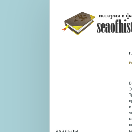
Р
Р
В
Э
Т
п
и
ч
к
в
РАЗДЕЛЫ
к