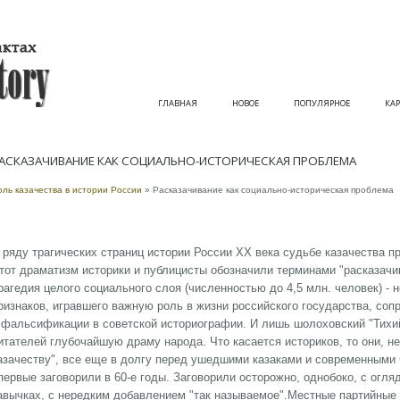
ГЛАВНАЯ
НОВОЕ
ПОПУЛЯРНОЕ
КАР
АСКАЗАЧИВАНИЕ КАК СОЦИАЛЬНО-ИСТОРИЧЕСКАЯ ПРОБЛЕМА
оль казачества в истории России
» Расказачивание как социально-историческая проблема
 ряду трагических страниц истории России XX века судьбе казачества п
тот драматизм историки и публицисты обозначили терминами "расказачива
рагедия целого социального слоя (численностью до 4,5 млн. человек) - 
ризнаков, игравшего важную роль в жизни российского государства, со
 фальсификации в советской историографии. И лишь шолоховский "Тихи
итателей глубочайшую драму народа. Что касается историков, то они, н
азачеству", все еще в долгу перед ушедшими казаками и современными 
первые заговорили в 60-е годы. Заговорили осторожно, однобоко, с огляд
авычках, с нередким добавлением "так называемое".Местные партийные и