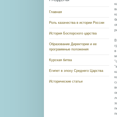
к
в
Главная
к
б
Роль казачества в истории России
о
р
История Боспорского царства
В
Образование Директории и ее
г
программные положения
в
м
Курская битва
"
"
Египет в эпоху Среднего Царства
к
к
Исторические статьи
с
в
о
л
з
п
п