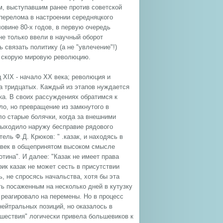
м, выступавшим ранее против советской
 перелома в настроении середняцкого
овине 80-х годов, в первую очередь
не только ввели в научный оборот
связать политику (а не "увлечение"!)
а скорую мировую революцию.
 XIX - начало XX века; революция и
ла тридцатых. Каждый из этапов нуждается
ка. В своих рассуждениях обратимся к
ло, но превращение из замкнутого в
ло старые болячки, когда за внешними
выходило наружу бесправие рядового
ель Ф.Д. Крюков: " .казак, и находясь в
ловек в общепринятом высоком смысле
отина". И далее: "Казак не имеет права
ик казак не может сесть в присутствии
, не спросясь начальства, хотя бы эта
ть посаженным на несколько дней в кутузку
 реагировало на перемены. Но в процесс
нейтральных позиций, но оказалось в
шествия" логически привела большевиков к