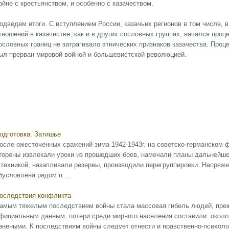
ойне с крестьянством, и особенно с казачеством.
одведем итоги. С вступлением России, казачьих регионов в том числе, 
тношений в казачестве, как и в других сословных группах, начался про
ословных границ не затрагивало этнических признаков казачества. Проц
ыл прерван мировой войной и большевистской революцией.
одготовка. Затишье
осле ожесточенных сражений зима 1942-1943г. на советско-германском
тороны извлекали уроки из прошедших боев, намечали планы дальнейш
 техникой, накапливали резервы, производили перегруппировки. Напряже
бусловлена рядом п ...
оследствия конфликта
амым тяжелым последствием войны стала массовая гибель людей, прежд
фициальным данным, потери среди мирного населения составили: около 
анеными. К последствиям войны следует отнести и нравственно-психоло