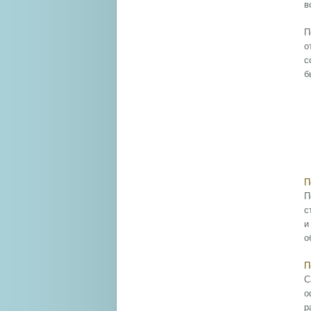
в
П
о
с
б
П
П
с
и
о
П
С
о
р