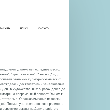
ТА САЙТА
ПОИСК
КОНТАКТЫ
ринадлежит далеко не последнее место.
ние", "крестная ноша", "геноцид" и др.
носителя реальных культурно-этнических
провождалась десятилетиями замалчивания
й Дон" в художественных образах донес до
есмотря на современный поворот "лицом к
читателями. О расказачивании историки
кой. Термин употреблялся, как правило, в
 советские органы на Дону в работе с