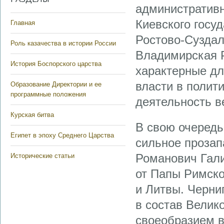
административн
Киевского госу
Главная
Ростово-Суздал
Роль казачества в истории России
Владимирская Р
История Боспорского царства
характерные дл
власти в полит
Образование Директории и ее
программные положения
деятельность в
Курская битва
В свою очередь
Египет в эпоху Среднего Царства
сильное прозап
Романович Гали
Исторические статьи
от Папы Римско
и Литвы. Черни
в состав Велик
своеобразием в