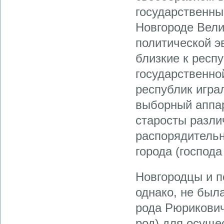
государственны
Новгороде Вели
политической э
близкие к респ
государственно
республик игр
выборный аппар
старосты разли
распорядительн
города (господа
Новгородцы и п
однако, не был
рода Рюрикович
род) для осуще